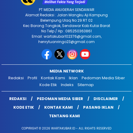
PT MEDIA ANUGERAH SENDAWAR
Alamat Redaksi : Jalan Mangku Aji Kampung
Belempung Ulaq No 29 RT 02
Kec Barong Tongkok, Sendawar Kab Kutai Barat
No Telp / Hp : 085250363861
Email: wartakubar102376@gmail.com,
henrytuanringo23@gmail.com
MEDIA NETWORK
Redaksi
Profil
Kontak Kami
Iklan
Pedoman Media Siber
Kode Etik
Indeks
Sitemap
REDAKSI
PEDOMAN MEDIA SIBER
DISCLAIMER
KODE ETIK
KONTAK KAMI
PASANG IKLAN
TENTANG KAMI
COPYRIGHT © 2026 WARTAKUBAR.ID - ALL RIGHTS RESERVED