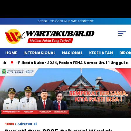
SCROLL TO CONTINUE WITH CONTENT
HOME
INTERNASIONAL
NASIONAL
KESEHATAN
BIRO
Pilkada Kubar 2024, Paslon FENA Nomor Urut 1 Unggul di Bel
/
Home
Advertorial