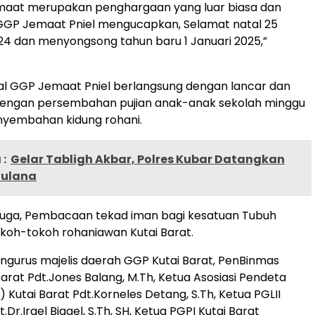
emaat merupakan penghargaan yang luar biasa dan
GGP Jemaat Pniel mengucapkan, Selamat natal 25
4 dan menyongsong tahun baru 1 Januari 2025,”
al GGP Jemaat Pniel berlangsung dengan lancar dan
 dengan persembahan pujian anak-anak sekolah minggu
nyembahan kidung rohani.
:
Gelar Tabligh Akbar, Polres Kubar Datangkan
aulana
a juga, Pembacaan tekad iman bagi kesatuan Tubuh
tokoh-tokoh rohaniawan Kutai Barat.
engurus majelis daerah GGP Kutai Barat, PenBinmas
Barat Pdt.Jones Balang, M.Th, Ketua Asosiasi Pendeta
) Kutai Barat Pdt.Korneles Detang, S.Th, Ketua PGLII
.Dr.Irael Bigael, S.Th, SH, Ketua PGPI Kutai Barat