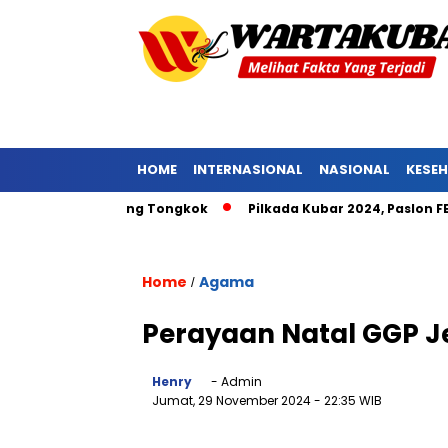
HOME
INTERNASIONAL
NASIONAL
KESE
at Pniel Barong Tongkok
Pilkada Kubar 2024, Paslon FENA N
Home
Agama
/
Perayaan Natal GGP J
Henry
- Admin
Jumat, 29 November 2024
- 22:35 WIB