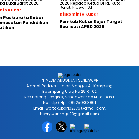
nfo Kubar
Diskominfo Kubar
n Paskibraka Kubar
Pemkab Kubar Kejar Target
Pemusatan Pendidikan
Realisasi APBD 2026
atihan
PT MEDIA ANUGERAH SENDAWAR
Alamat Redaksi : Jalan Mangku Aji Kampung
Belempung Ulaq No 29 RT 02
Kec Barong Tongkok, Sendawar Kab Kutai Barat
No Telp / Hp : 085250363861
Email: wartakubar102376@gmail.com,
henrytuanringo23@gmail.com