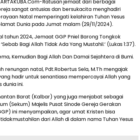
RTAKUBA.Com-Ratusan jemaat dari berbagai
reja sangat antusias dan bersukacita menghadiri
rayaan Natal memperingati kelahiran Tuhan Yesus
Selamat Dunia pada Jumat malam (29/11/2024).
al tahun 2024, Jemaat GGP Pniel Barong Tongkok
‘Sebab Bagi Allah Tidak Ada Yang Mustahil.’
(Lukas 1:37).
ma, Kemudian Bagi Allah Dan Damai Sejahtera di Bumi.
 renungan natal, Pdt.Robertus Sela, M.Th mengajak
yang hadir untuk senantiasa mempercayai Allah yang
 dunia ini.
imantan Barat (Kalbar) yang juga menjabat sebagai
um (Sekum) Majelis Pusat Sinode Gereja Gerakan
GP) ini menyampaikan, agar umat Kristen bisa
idakmustahilan dari Allah di dalam nama Tuhan Yesus