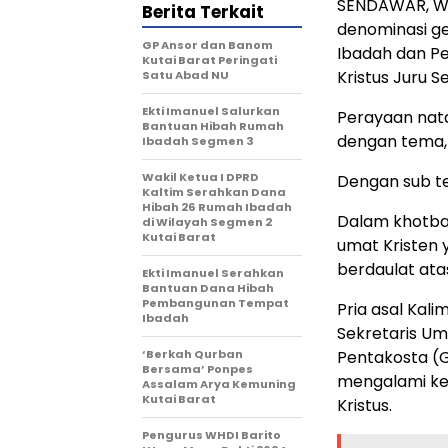
SENDAWAR, WA
Berita Terkait
denominasi ge
GP Ansor dan Banom
Ibadah dan Pe
Kutai Barat Peringati
Kristus Juru 
Satu Abad NU
Ekti Imanuel Salurkan
Perayaan nat
Bantuan Hibah Rumah
dengan tema, 
Ibadah Segmen 3
Wakil Ketua I DPRD
Dengan sub te
Kaltim Serahkan Dana
Hibah 26 Rumah Ibadah
Dalam khotbah
di Wilayah Segmen 2
Kutai Barat
umat Kristen 
berdaulat atas
Ekti Imanuel Serahkan
Bantuan Dana Hibah
Pembangunan Tempat
Pria asal Kal
Ibadah
Sekretaris Um
‘Berkah Qurban
Pentakosta (G
Bersama’ Ponpes
mengalami ket
Assalam Arya Kemuning
Kutai Barat
Kristus.
Pengurus WHDI Barito