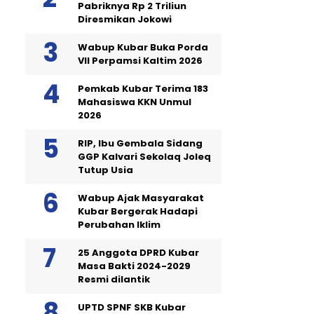
Pabriknya Rp 2 Triliun
Diresmikan Jokowi
Wabup Kubar Buka Porda
VII Perpamsi Kaltim 2026
Pemkab Kubar Terima 183
Mahasiswa KKN Unmul
2026
RIP, Ibu Gembala Sidang
GGP Kalvari Sekolaq Joleq
Tutup Usia
Wabup Ajak Masyarakat
Kubar Bergerak Hadapi
Perubahan Iklim
25 Anggota DPRD Kubar
Masa Bakti 2024-2029
Resmi dilantik
UPTD SPNF SKB Kubar