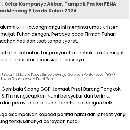
:
Gelar Kampanye Akbar, Tampak Paslon FENA
an Menang Pilkada Kubar 2024
alumni STT Tawangmangu ini meminta umat Kristen
 mujijat Tuhan dengan, Percaya pada Firman Tuhan,
ndahan hati dan taat tanpa syarat.
ati dan ketaatan tanpa syarat membuka pintu mujijat
lan terjadi atas manusia,” tandasnya.
 (Sekum) Majelis Pusat Sinode Gereja Gerakan Pentakosta (GGP)
tokoh Rohaniawan Kutai Barat.
u Gembala Sidang GGP Jemaat Pniel Barong Tongkok,
 S.Th mengucapkan, Kami bersyukur dan terima,
 dan perayaa natal telah terlaksana dengan baik.
juga disampaikan kepada panitia natal dan jemaat yang
ung terlaksananya perayaan natal.