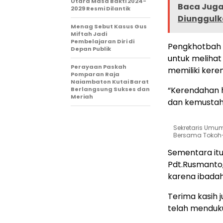
Utara Masa Bakti 2024-
Baca Juga 
2029 Resmi Dilantik
Diunggulk
Menag Sebut Kasus Gus
Miftah Jadi
Pembelajaran Diri di
Pengkhotbah 
Depan Publik
untuk melihat
Perayaan Paskah
memiliki kere
Pomparan Raja
Naiambaton Kutai Barat
“Kerendahan h
Berlangsung Sukses dan
Meriah
dan kemustahi
Sekretaris Umum
Bersama Tokoh-
Sementara it
Pdt.Rusmanto,
karena ibadah
Terima kasih 
telah menduk