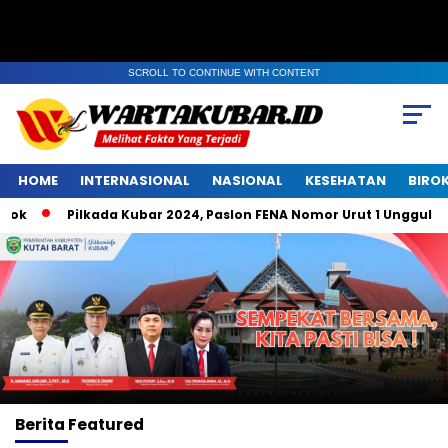
SCROLL TO CONTINUE WITH CONTENT
HOME
INTERNASIONAL
NASIONAL
KESEHATAN
BIRO
Pilkada Kubar 2024, Paslon FENA Nomor Urut 1 Unggul di Bel
Berita
Featured