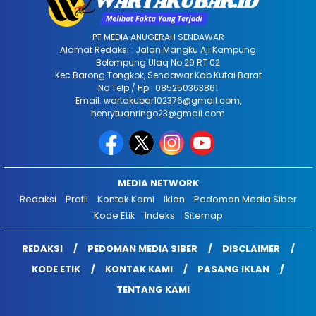
PT MEDIA ANUGERAH SENDAWAR
Alamat Redaksi : Jalan Mangku Aji Kampung
Belempung Ulaq No 29 RT 02
Kec Barong Tongkok, Sendawar Kab Kutai Barat
No Telp / Hp : 085250363861
Email: wartakubar102376@gmail.com,
henrytuanringo23@gmail.com
MEDIA NETWORK
Redaksi
Profil
Kontak Kami
Iklan
Pedoman Media Siber
Kode Etik
Indeks
Sitemap
REDAKSI
PEDOMAN MEDIA SIBER
DISCLAIMER
KODE ETIK
KONTAK KAMI
PASANG IKLAN
TENTANG KAMI