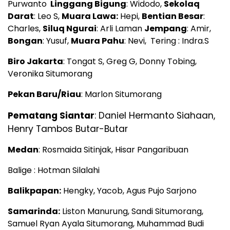
Purwanto
Linggang Bigung
: Widodo,
Sekolaq
Darat
: Leo S,
Muara Lawa:
Hepi,
Bentian Besar
:
Charles,
Siluq Ngurai
: Arli Laman
Jempang
: Amir,
Bongan
: Yusuf,
Muara Pahu
: Nevi, Tering : Indra.S
Biro Jakarta
: Tongat S, Greg G, Donny Tobing,
Veronika Situmorang
Pekan Baru/Riau
: Marlon Situmorang
Pematang Siantar
: Daniel Hermanto Siahaan,
Henry Tambos Butar-Butar
Medan
: Rosmaida Sitinjak, Hisar Pangaribuan
Balige : Hotman Silalahi
Balikpapan:
Hengky, Yacob, Agus Pujo Sarjono
Samarinda:
Liston Manurung, Sandi Situmorang,
Samuel Ryan Ayala Situmorang, Muhammad Budi