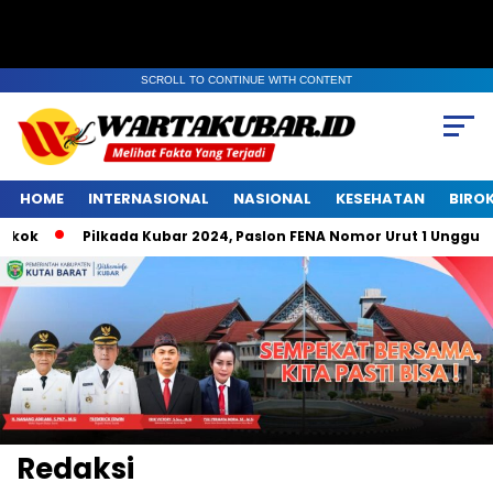
SCROLL TO CONTINUE WITH CONTENT
HOME
INTERNASIONAL
NASIONAL
KESEHATAN
BIRO
Pilkada Kubar 2024, Paslon FENA Nomor Urut 1 Unggul di Bel
Redaksi