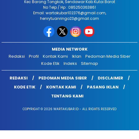
Kec Barong Tongkok, Sendawar Kab Kutai Barat
No Telp / Hp : 085250363861
Email: wartakubar102376@gmail.com,
henrytuanringo23@gmail.com
MEDIA NETWORK
Redaksi
Profil
Kontak Kami
Iklan
Pedoman Media Siber
Kode Etik
Indeks
Sitemap
REDAKSI
PEDOMAN MEDIA SIBER
DISCLAIMER
KODE ETIK
KONTAK KAMI
PASANG IKLAN
TENTANG KAMI
COPYRIGHT © 2026 WARTAKUBAR.ID - ALL RIGHTS RESERVED