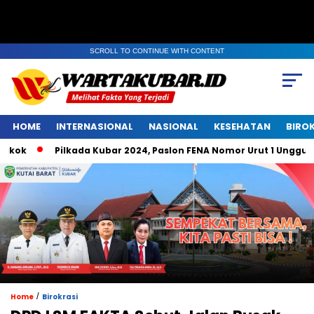
SCROLL TO CONTINUE WITH CONTENT
HOME
INTERNASIONAL
NASIONAL
KESEHATAN
BIRO
k
Pilkada Kubar 2024, Paslon FENA Nomor Urut 1 Unggul di B
/
Home
Birokrasi