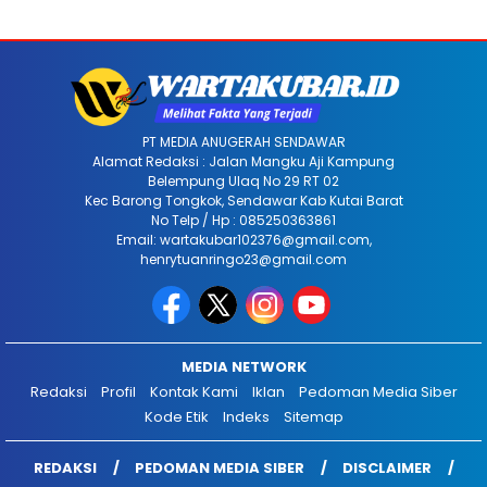
PT MEDIA ANUGERAH SENDAWAR
Alamat Redaksi : Jalan Mangku Aji Kampung
Belempung Ulaq No 29 RT 02
Kec Barong Tongkok, Sendawar Kab Kutai Barat
No Telp / Hp : 085250363861
Email: wartakubar102376@gmail.com,
henrytuanringo23@gmail.com
MEDIA NETWORK
Redaksi
Profil
Kontak Kami
Iklan
Pedoman Media Siber
Kode Etik
Indeks
Sitemap
REDAKSI
PEDOMAN MEDIA SIBER
DISCLAIMER