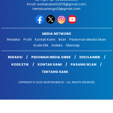
Email: wartakubar102376@gmail.com,
henrytuanringo23@gmail.com
MEDIA NETWORK
Redaksi
Profil
Kontak Kami
Iklan
Pedoman Media Siber
Kode Etik
Indeks
Sitemap
REDAKSI
PEDOMAN MEDIA SIBER
DISCLAIMER
KODE ETIK
KONTAK KAMI
PASANG IKLAN
TENTANG KAMI
COPYRIGHT © 2026 WARTAKUBAR.ID - ALL RIGHTS RESERVED