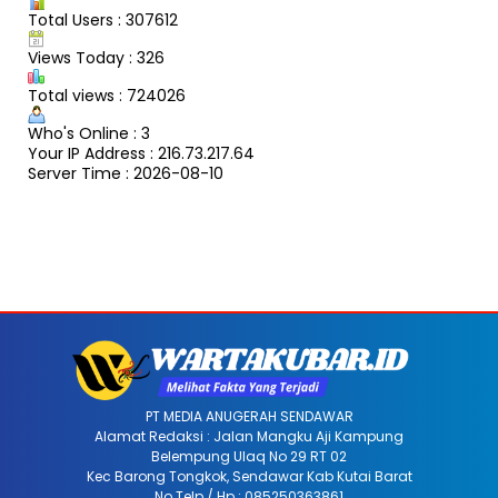
Total Users : 307612
Views Today : 326
Total views : 724026
Who's Online : 3
Your IP Address : 216.73.217.64
Server Time : 2026-08-10
PT MEDIA ANUGERAH SENDAWAR
Alamat Redaksi : Jalan Mangku Aji Kampung
Belempung Ulaq No 29 RT 02
Kec Barong Tongkok, Sendawar Kab Kutai Barat
No Telp / Hp : 085250363861