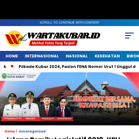
SCROLL TO CONTINUE WITH CONTENT
HOME
INTERNASIONAL
NASIONAL
KESEHATAN
BIRO
Pilkada Kubar 2024, Paslon FENA Nomor Urut 1 Unggul di Bel
/
Home
Uncategorized