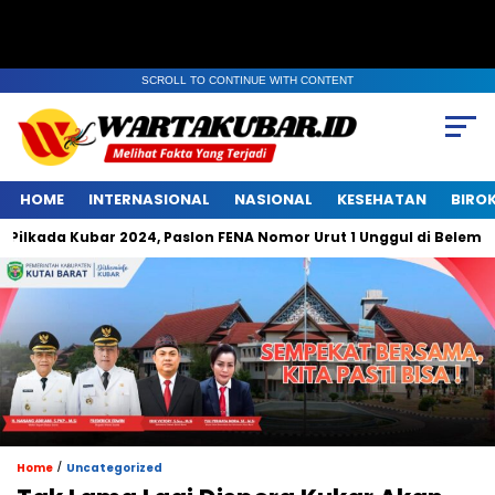
SCROLL TO CONTINUE WITH CONTENT
HOME
INTERNASIONAL
NASIONAL
KESEHATAN
BIRO
Kubar 2024, Paslon FENA Nomor Urut 1 Unggul di Belempung Ulaq
/
Home
Uncategorized