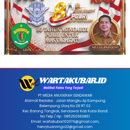
PT MEDIA ANUGERAH SENDAWAR
Alamat Redaksi : Jalan Mangku Aji Kampung
Belempung Ulaq No 29 RT 02
Kec Barong Tongkok, Sendawar Kab Kutai Barat
No Telp / Hp : 085250363861
Email: wartakubar102376@gmail.com,
henrytuanringo23@gmail.com