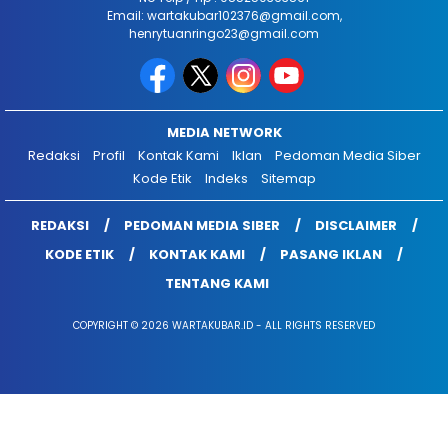
Email: wartakubar102376@gmail.com,
henrytuanringo23@gmail.com
MEDIA NETWORK
Redaksi
Profil
Kontak Kami
Iklan
Pedoman Media Siber
Kode Etik
Indeks
Sitemap
REDAKSI
PEDOMAN MEDIA SIBER
DISCLAIMER
KODE ETIK
KONTAK KAMI
PASANG IKLAN
TENTANG KAMI
COPYRIGHT © 2026 WARTAKUBAR.ID - ALL RIGHTS RESERVED