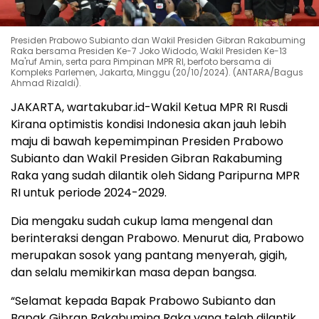
Presiden Prabowo Subianto dan Wakil Presiden Gibran Rakabuming
Raka bersama Presiden Ke-7 Joko Widodo, Wakil Presiden Ke-13
Ma'ruf Amin, serta para Pimpinan MPR RI, berfoto bersama di
Kompleks Parlemen, Jakarta, Minggu (20/10/2024). (ANTARA/Bagus
Ahmad Rizaldi).
JAKARTA, wartakubar.id-Wakil Ketua MPR RI Rusdi
Kirana optimistis kondisi Indonesia akan jauh lebih
maju di bawah kepemimpinan Presiden Prabowo
Subianto dan Wakil Presiden Gibran Rakabuming
Raka yang sudah dilantik oleh Sidang Paripurna MPR
RI untuk periode 2024-2029.
Dia mengaku sudah cukup lama mengenal dan
berinteraksi dengan Prabowo. Menurut dia, Prabowo
merupakan sosok yang pantang menyerah, gigih,
dan selalu memikirkan masa depan bangsa.
“Selamat kepada Bapak Prabowo Subianto dan
Bapak Gibran Rakabuming Raka yang telah dilantik