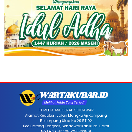
PT MEDIA ANUGERAH SENDAWAR
Alamat Redaksi : Jalan Mangku Aji Kampung
Belempung Ulaq No 29 RT 02
Kec Barong Tongkok, Sendawar Kab Kutai Barat
No Telp / Hp : 085250363861