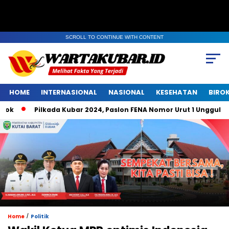
SCROLL TO CONTINUE WITH CONTENT
HOME
INTERNASIONAL
NASIONAL
KESEHATAN
BIRO
Pilkada Kubar 2024, Paslon FENA Nomor Urut 1 Unggul di Bel
/
Home
Politik