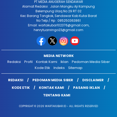
PT MEDIA ANUGERAH SENDAWAR
Alamat Redaksi : Jalan Mangku Aji Kampung
Belempung Ulaq No 29 RT 02
Kec Barong Tongkok, Sendawar Kab Kutai Barat
No Telp / Hp : 085250363861
Email: wartakubar102376@gmail.com,
henrytuanringo23@gmail.com
MEDIA NETWORK
Redaksi
Profil
Kontak Kami
Iklan
Pedoman Media Siber
Kode Etik
Indeks
Sitemap
REDAKSI
PEDOMAN MEDIA SIBER
DISCLAIMER
KODE ETIK
KONTAK KAMI
PASANG IKLAN
TENTANG KAMI
COPYRIGHT © 2026 WARTAKUBAR.ID - ALL RIGHTS RESERVED