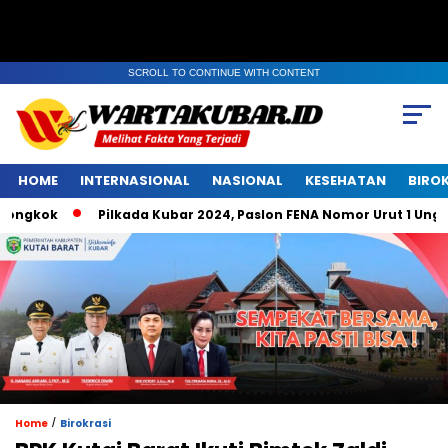
SCROLL TO CONTINUE WITH CONTENT
HOME
INTERNASIONAL
NASIONAL
KESEHATAN
BIRO
kok
Pilkada Kubar 2024, Paslon FENA Nomor Urut 1 Unggul d
/
Home
Birokrasi