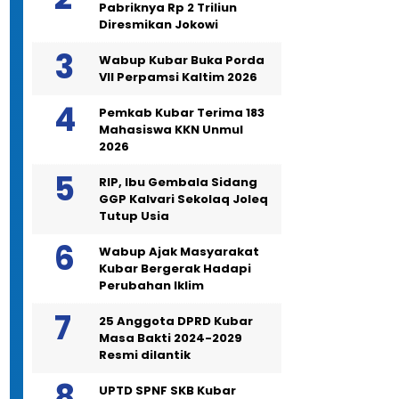
Pabriknya Rp 2 Triliun
Diresmikan Jokowi
Wabup Kubar Buka Porda
VII Perpamsi Kaltim 2026
Pemkab Kubar Terima 183
Mahasiswa KKN Unmul
2026
RIP, Ibu Gembala Sidang
GGP Kalvari Sekolaq Joleq
Tutup Usia
Wabup Ajak Masyarakat
Kubar Bergerak Hadapi
Perubahan Iklim
25 Anggota DPRD Kubar
Masa Bakti 2024-2029
Resmi dilantik
UPTD SPNF SKB Kubar