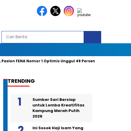
 FENA Nomor 1 Optimis Unggul 49 Persen Suara
Gelar Kamp
TRENDING
Sumber Sari Bersiap
untuk Lomba Kreatifitas
Kampung Merah Putih
2026
Ini Sosok Haji Isam Yang