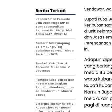
Sendawar, wa
Berita Terkait
Bupati Kutai 
Kepala Dinas Pemuda
Dan Olah Raga Kutai
keributan sa
Barat Sampaikan
Selamat Hari Raya Idul
di unit Kelom
Adha 1447 H/2026 M
dan Jasa Peme
Perencanaan
Pemerintah Kampung
Belempung Ulaq
ini.
Salurkan BLT-DD Tahap
Pertama 2026
Adapun digel
Pemkab Kutai Barat
yang berlan
Apresiasi Musda ke-V
DPD KKSS
media itu be
warta kubar
Pemkab Kutai Barat dan
PT BISM Matangkan
Bupati Kubar
Rencana Pembangunan
Jalan Marimun-Muara
Namun Bupat
Batuq
melakukan pe
Sinergi Diskominfo-SMSI
pagi di ruan
Kubar Ciptakan Ruang
Informasi yang Sehat