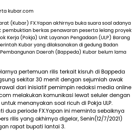
rta kubar.com
Barat (Kubar) FX.Yapan akhirnya buka suara soal adanya
at pembuktian berkas penawaran peserta lelang proyek
pok Kerja (Pokja) Unit Layanan Pengadaan (ULP) Barang
rintah Kubar yang dilaksanakan di gedung Badan
 Pembangunan Daerah (Bappeda) Kubar belum lama
arnya pertemuan rilis terkait kisruh di Bappeda
gsung sekitar 30 menit dengan sejumlah awak
rawal dari inisiatif pemimpin redaksi media online
.com melakukan komunikasi lewat seluler dengan
 untuk menanyakan soal ricuh di Pokja ULP.
i dua periode FX.Yapan ini meminta sebaiknya
rs rilis yang akhirnya digelar, Senin(12/7/2021)
gan rapat bupati lantai 3.