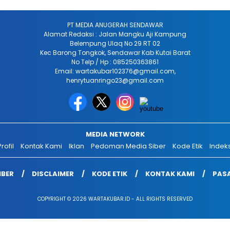
PT MEDIA ANUGERAH SENDAWAR
Alamat Redaksi : Jalan Mangku Aji Kampung
Belempung Ulaq No 29 RT 02
Kec Barong Tongkok, Sendawar Kab Kutai Barat
No Telp / Hp : 085250363861
Email: wartakubar102376@gmail.com,
henrytuanringo23@gmail.com
MEDIA NETWORK
rofil
Kontak Kami
Iklan
Pedoman Media Siber
Kode Etik
Indek
IBER
DISCLAIMER
KODE ETIK
KONTAK KAMI
PASA
COPYRIGHT © 2026 WARTAKUBAR.ID - ALL RIGHTS RESERVED