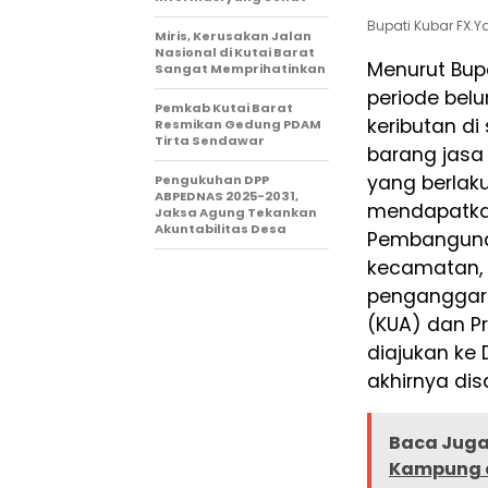
Bupati Kubar FX.
Miris, Kerusakan Jalan
Nasional di Kutai Barat
Menurut Bup
Sangat Memprihatinkan
periode belu
Pemkab Kutai Barat
keributan di
Resmikan Gedung PDAM
Tirta Sendawar
barang jasa
yang berlaku
Pengukuhan DPP
ABPEDNAS 2025-2031,
mendapatkan
Jaksa Agung Tekankan
Akuntabilitas Desa
Pembangunan
kecamatan, 
penganggar
(KUA) dan P
diajukan ke
akhirnya di
Baca Juga 
Kampung d