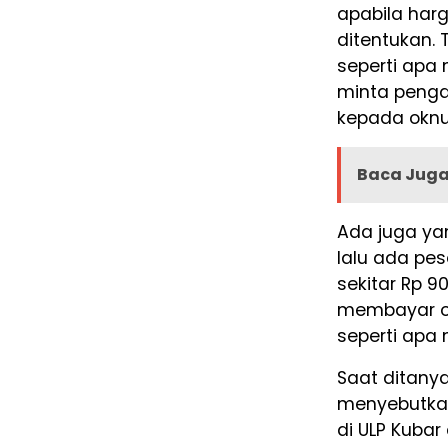
apabila harg
ditentukan. 
seperti apa 
minta penga
kepada oknu
Baca Juga 
Ada juga yan
lalu ada pe
sekitar Rp 90
membayar ok
seperti apa
Saat ditany
menyebutkan
di ULP Kuba