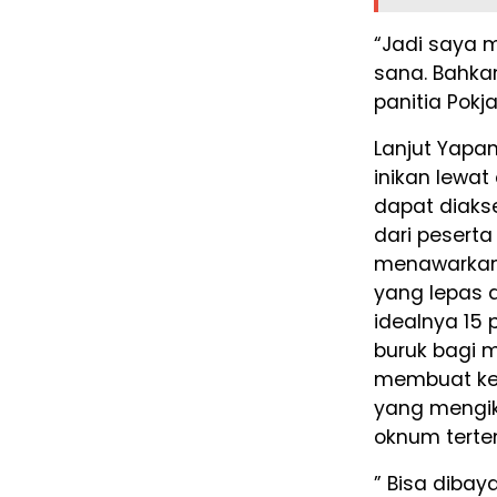
“Jadi saya m
sana. Bahka
panitia Pokja
Lanjut Yapa
inikan lewat
dapat diakse
dari peserta
menawarkan 
yang lepas 
idealnya 15 
buruk bagi m
membuat ket
yang mengiku
oknum terte
” Bisa diba