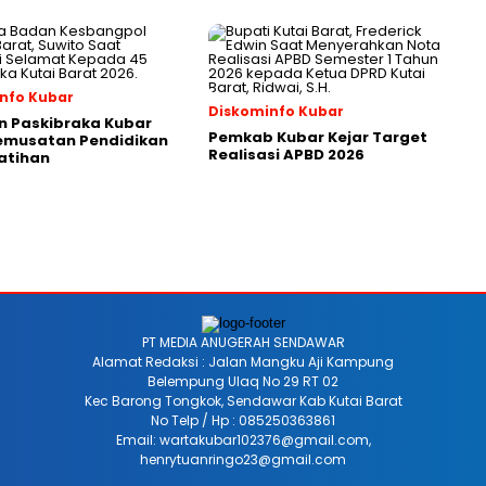
nfo Kubar
Diskominfo Kubar
n Paskibraka Kubar
Pemkab Kubar Kejar Target
Pemusatan Pendidikan
Realisasi APBD 2026
atihan
PT MEDIA ANUGERAH SENDAWAR
Alamat Redaksi : Jalan Mangku Aji Kampung
Belempung Ulaq No 29 RT 02
Kec Barong Tongkok, Sendawar Kab Kutai Barat
No Telp / Hp : 085250363861
Email: wartakubar102376@gmail.com,
henrytuanringo23@gmail.com