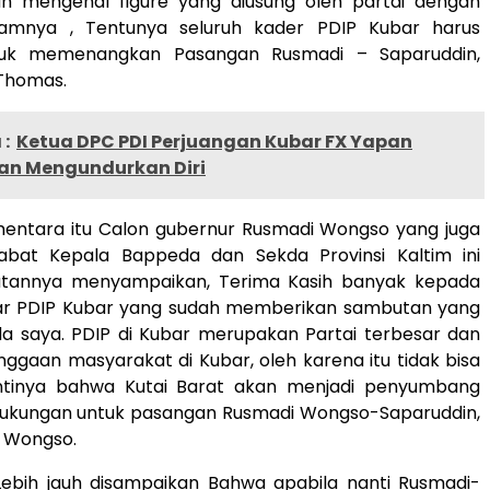
ah mengenal figure yang diusung oleh partai dengan
ramnya , Tentunya seluruh kader PDIP Kubar harus
tuk memenangkan Pasangan Rusmadi – Saparuddin,
 Thomas.
:
Ketua DPC PDI Perjuangan Kubar FX Yapan
n Mengundurkan Diri
itu Calon gubernur Rusmadi Wongso yang juga
bat Kepala Bappeda dan Sekda Provinsi Kaltim ini
tannya menyampaikan, Terima Kasih banyak kepada
ar PDIP Kubar yang sudah memberikan sambutan yang
a saya. PDIP di Kubar merupakan Partai terbesar dan
ggaan masyarakat di Kubar, oleh karena itu tidak bisa
antinya bahwa Kutai Barat akan menjadi penyumbang
dukungan untuk pasangan Rusmadi Wongso-Saparuddin,
 Wongso.
 disampaikan Bahwa apabila nanti Rusmadi-