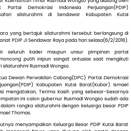
ur Kalimantan Timur Rusmadi Wongso yang diusung oleh
tik Partai Demokrasi Indonesia Perjuangan(PDIP)
afari silaturahmi di Sendawar Kabupaten Kutai
bertajuk silaturahmi tersebut berlangsung di
ariat PDIP Jl Sendawar Raya pada hari selasa(6/2/2018).
r seluruh kader maupun unsur pimpinan partai
oncong putih inipun sangat antusias saat mengikuti
ri silaturahmi Rusmadi Wongso.
n Perwakilan Cabang(DPC) Partai Demokrasi
rjuangan(PDIP) Kabupaten Kutai Barat(Kubar) Ismael
i mengatakan, Terima Kasih yang sebesar-besarnya
sempatan ini calon gubernur Rusmadi Wongso sudah ada
t dalam rangka silaturahmi dengan keluarga besar PDIP
smael Thomas.
menyampaikan Keluarga Besar PDIP Kutai Barat