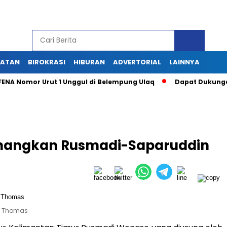
HATAN
BIROKRASI
HIBURAN
ADVERTORIAL
LAINNYA
 Nomor Urut 1 Unggul di Belempung Ulaq
Dapat Dukungan Mas
enangkan Rusmadi-Saparuddin
l Thomas