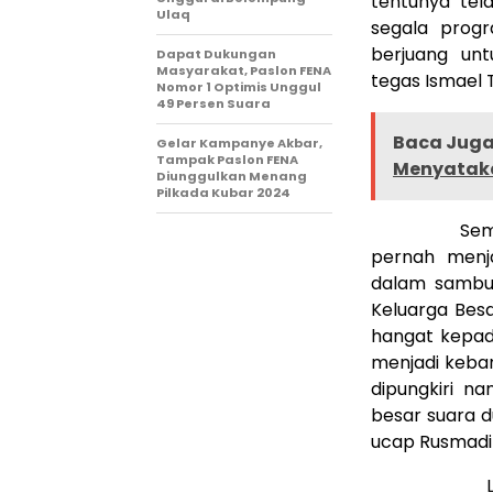
tentunya tel
Ulaq
segala prog
berjuang un
Dapat Dukungan
Masyarakat, Paslon FENA
tegas Ismael
Nomor 1 Optimis Unggul
49 Persen Suara
Baca Juga 
Gelar Kampanye Akbar,
Tampak Paslon FENA
Menyataka
Diunggulkan Menang
Pilkada Kubar 2024
Sementara 
pernah menja
dalam sambu
Keluarga Bes
hangat kepad
menjadi keban
dipungkiri n
besar suara 
ucap Rusmadi
Lebih jauh