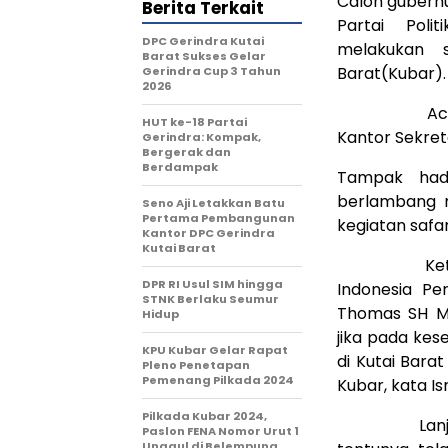
Calon gubern
Berita Terkait
Partai Poli
DPC Gerindra Kutai
melakukan s
Barat Sukses Gelar
Barat(Kubar).
Gerindra Cup 3 Tahun
2026
Acara yang 
HUT ke-18 Partai
Kantor Sekret
Gerindra: Kompak,
Bergerak dan
Berdampak
Tampak hadi
berlambang m
Seno Aji Letakkan Batu
Pertama Pembangunan
kegiatan safa
Kantor DPC Gerindra
Kutai Barat
Ketua Dewa
DPR RI Usul SIM hingga
Indonesia Pe
STNK Berlaku Seumur
Thomas SH Ms
Hidup
jika pada ke
KPU Kubar Gelar Rapat
di Kutai Bara
Pleno Penetapan
Pemenang Pilkada 2024
Kubar, kata I
Pilkada Kubar 2024,
Lanjutnya 
Paslon FENA Nomor Urut 1
Unggul di Belempung