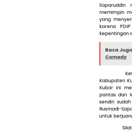
Saparuddin 
memimpin ma
yang menyent
karena PDIP
kepentingan w
Baca Juga 
Comedy
Ketua Tim 
Kabupaten Ku
Kubar ini me
pantas dan l
sendiri suda
Rusmadi-Sapa
untuk berjua
Silaturahmi