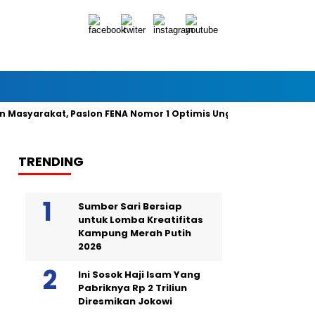
rakat, Paslon FENA Nomor 1 Optimis Unggul 49 Persen Suara
TRENDING
Sumber Sari Bersiap
untuk Lomba Kreatifitas
Kampung Merah Putih
2026
Ini Sosok Haji Isam Yang
Pabriknya Rp 2 Triliun
Diresmikan Jokowi