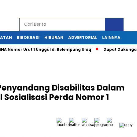
HATAN
BIROKRASI
HIBURAN
ADVERTORIAL
LAINNYA
omor Urut 1 Unggul di Belempung Ulaq
Dapat Dukungan Masya
Penyandang Disabilitas Dalam
 Sosialisasi Perda Nomor 1