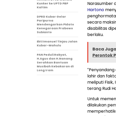
Narasumber da
Kunker ke UPTD PBP
Kaltim
Hartono
menya
penghormatan
DPRD Kubar Gelar
Paripurna
secara maksi
Mendengarkan Pidato
disabilitas d
Kenegaraan Prabowo
Subianto
berlaku.
Ekti Imanuel Tinjau Jalan
Kubar-Mahulu
Baca Juga 
Perontok 
PAN Peduli Rakyat,
H.Agus dan H.Nanang
Serahkan Bantuan
Musibah Kebakaran di
″Penyandang di
Long Iram
lahir dan fakt
meliputi Fisik,
terang Rudi H
Untuk memenuh
dilakukan pen
memperhatika