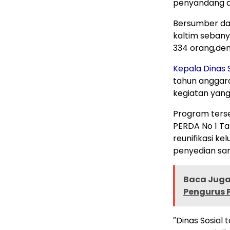
penyandang di
Bersumber dar
kaltim sebany
334 orang,den
Kepala Dinas 
tahun anggara
kegiatan yang
Program terse
PERDA No 1 Ta
reunifikasi ke
penyedian sa
Baca Juga 
Pengurus 
″Dinas Sosial