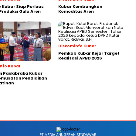
Kubar Siap Perluas
Kubar Kembangkan
roduksi Gula Aren
Komoditas Aren
Diskominfo Kubar
Pemkab Kubar Kejar Target
Realisasi APBD 2026
nfo Kubar
n Paskibraka Kubar
Pemusatan Pendidikan
atihan
PT MEDIA ANUGERAH SENDAWAR