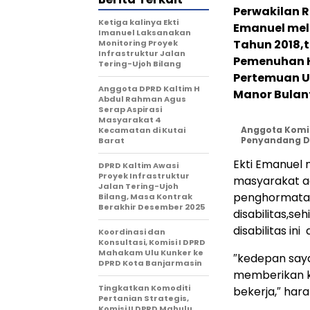
Perwakilan R
Ketiga kalinya Ekti
Emanuel mela
Imanuel Laksanakan
Tahun 2018,
Monitoring Proyek
Infrastruktur Jalan
Pemenuhan H
Tering-Ujoh Bilang
Pertemuan 
Anggota DPRD Kaltim H
Manor Bulant,
Abdul Rahman Agus
Serap Aspirasi
Masyarakat 4
Anggota Komis
Kecamatan di Kutai
Penyandang Di
Barat
Ekti Emanuel 
DPRD Kaltim Awasi
Proyek Infrastruktur
masyarakat 
Jalan Tering-Ujoh
penghormatan
Bilang, Masa Kontrak
Berakhir Desember 2025
disabilitas,s
disabilitas i
Koordinasi dan
Konsultasi, Komisi I DPRD
Mahakam Ulu Kunker ke
″kedepan saya
DPRD Kota Banjarmasin
memberikan k
Tingkatkan Komoditi
bekerja,″ hara
Pertanian Strategis,
Komisi II DPRD Mahulu