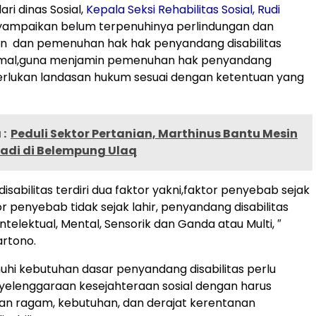
ri dinas Sosial,
Kepala Seksi Rehabilitas Sosial, Rudi
mpaikan belum terpenuhinya perlindungan dan
 dan pemenuhan hak hak penyandang disabilitas
mal,guna menjamin pemenuhan hak penyandang
iperlukan landasan hukum sesuai dengan ketentuan yang
:
Peduli Sektor Pertanian, Marthinus Bantu Mesin
Padi di Belempung Ulaq
sabilitas terdiri dua faktor yakni,faktor penyebab sejak
or penyebab tidak sejak lahir, penyandang disabilitas
 Intelektual, Mental, Sensorik dan Ganda atau Multi, ″
artono.
i kebutuhan dasar penyandang disabilitas perlu
yelenggaraan kesejahteraan sosial dengan harus
n ragam, kebutuhan, dan derajat kerentanan