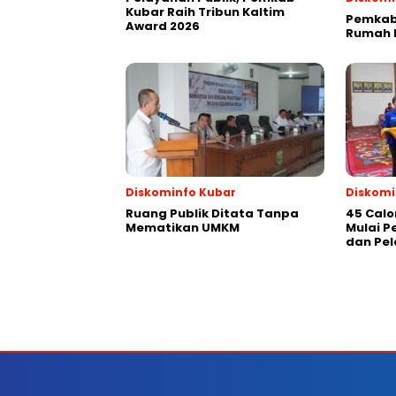
Kubar Raih Tribun Kaltim
Pemkab 
Award 2026
Rumah P
Diskominfo Kubar
Diskomi
Ruang Publik Ditata Tanpa
45 Calo
Mematikan UMKM
Mulai 
dan Pel