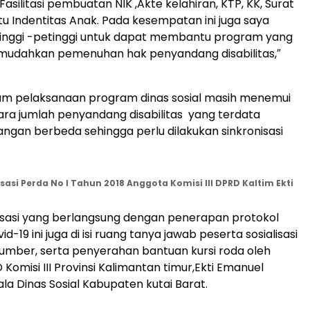
 Fasilitasi pembuatan NIK ,Akte kelahiran, KTP, KK, Surat
tu Indentitas Anak. Pada kesempatan ini juga saya
inggi -petinggi untuk dapat membantu program yang
mudahkan pemenuhan hak penyandang disabilitas,″
lam pelaksanaan program dinas sosial masih menemui
ara jumlah penyandang disabilitas yang terdata
angan berbeda sehingga perlu dilakukan sinkronisasi
isasi Perda No I Tahun 2018 Anggota Komisi III DPRD Kaltim Ekti
lisasi yang berlangsung dengan penerapan protokol
d-19 ini juga di isi ruang tanya jawab peserta sosialisasi
mber, serta penyerahan bantuan kursi roda oleh
Komisi III Provinsi Kalimantan timur,Ekti Emanuel
a Dinas Sosial Kabupaten kutai Barat.