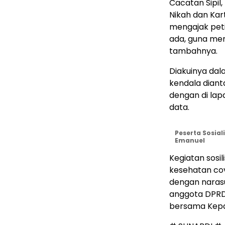
Cacatan Sipil,
Nikah dan Kar
mengajak pet
ada, guna me
tambahnya.
Diakuinya da
kendala diant
dengan di lap
data.
Peserta Sosial
Emanuel
Kegiatan sosi
kesehatan covi
dengan narasu
anggota DPRD 
bersama Kepal