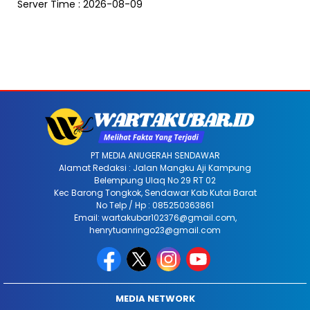
Server Time : 2026-08-09
PT MEDIA ANUGERAH SENDAWAR
Alamat Redaksi : Jalan Mangku Aji Kampung
Belempung Ulaq No 29 RT 02
Kec Barong Tongkok, Sendawar Kab Kutai Barat
No Telp / Hp : 085250363861
Email: wartakubar102376@gmail.com,
henrytuanringo23@gmail.com
MEDIA NETWORK