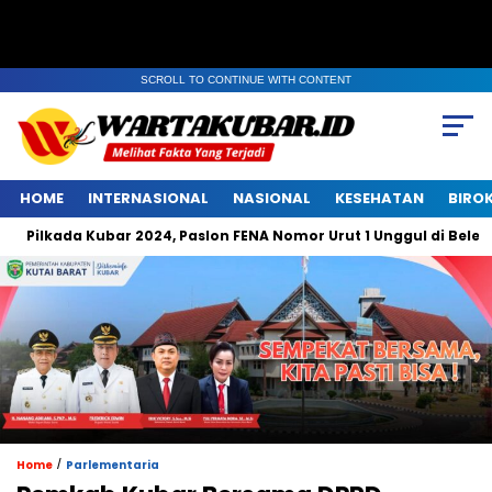
SCROLL TO CONTINUE WITH CONTENT
HOME
INTERNASIONAL
NASIONAL
KESEHATAN
BIRO
da Kubar 2024, Paslon FENA Nomor Urut 1 Unggul di Belempung Ula
/
Home
Parlementaria