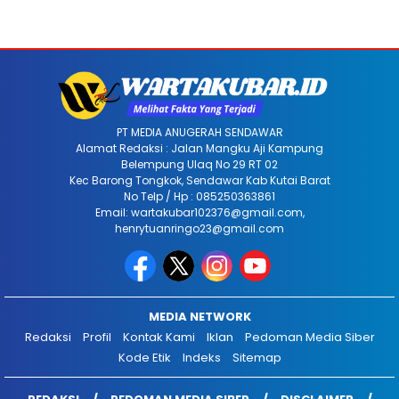
PT MEDIA ANUGERAH SENDAWAR
Alamat Redaksi : Jalan Mangku Aji Kampung
Belempung Ulaq No 29 RT 02
Kec Barong Tongkok, Sendawar Kab Kutai Barat
No Telp / Hp : 085250363861
Email: wartakubar102376@gmail.com,
henrytuanringo23@gmail.com
MEDIA NETWORK
Redaksi
Profil
Kontak Kami
Iklan
Pedoman Media Siber
Kode Etik
Indeks
Sitemap