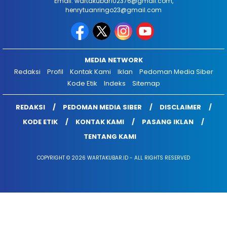
Email: wartakubar102376@gmail.com,
henrytuanringo23@gmail.com
MEDIA NETWORK
Redaksi
Profil
Kontak Kami
Iklan
Pedoman Media Siber
Kode Etik
Indeks
Sitemap
REDAKSI
PEDOMAN MEDIA SIBER
DISCLAIMER
KODE ETIK
KONTAK KAMI
PASANG IKLAN
TENTANG KAMI
COPYRIGHT © 2026 WARTAKUBAR.ID - ALL RIGHTS RESERVED