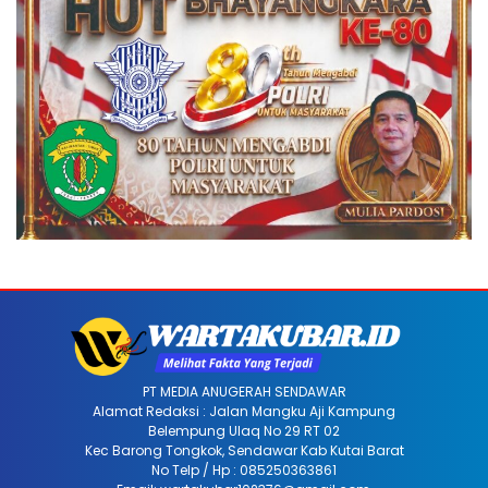
PT MEDIA ANUGERAH SENDAWAR
Alamat Redaksi : Jalan Mangku Aji Kampung
Belempung Ulaq No 29 RT 02
Kec Barong Tongkok, Sendawar Kab Kutai Barat
No Telp / Hp : 085250363861