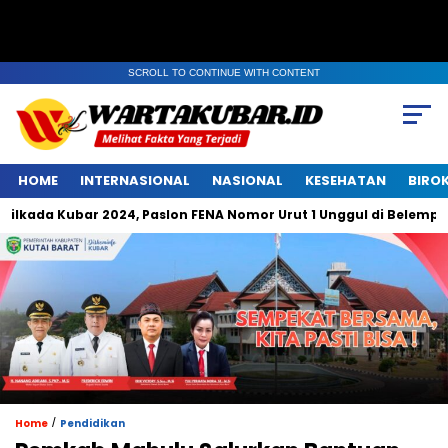
SCROLL TO CONTINUE WITH CONTENT
HOME
INTERNASIONAL
NASIONAL
KESEHATAN
BIRO
a Kubar 2024, Paslon FENA Nomor Urut 1 Unggul di Belempung Ula
/
Home
Pendidikan