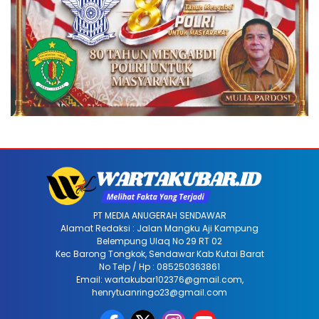
PT MEDIA ANUGERAH SENDAWAR
Alamat Redaksi : Jalan Mangku Aji Kampung
Belempung Ulaq No 29 RT 02
Kec Barong Tongkok, Sendawar Kab Kutai Barat
No Telp / Hp : 085250363861
Email: wartakubar102376@gmail.com,
henrytuanringo23@gmail.com