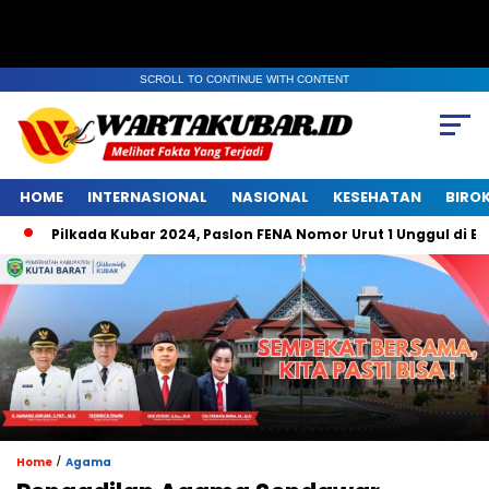
SCROLL TO CONTINUE WITH CONTENT
HOME
INTERNASIONAL
NASIONAL
KESEHATAN
BIRO
lkada Kubar 2024, Paslon FENA Nomor Urut 1 Unggul di Belempung
/
Home
Agama