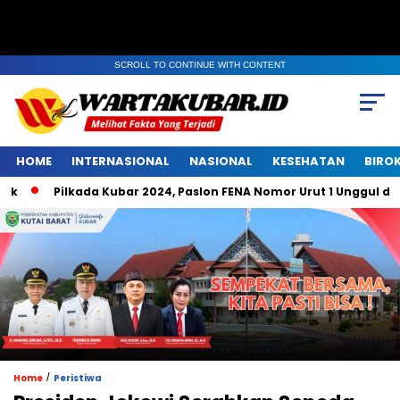
SCROLL TO CONTINUE WITH CONTENT
HOME
INTERNASIONAL
NASIONAL
KESEHATAN
BIRO
Pilkada Kubar 2024, Paslon FENA Nomor Urut 1 Unggul di Bel
/
Home
Peristiwa