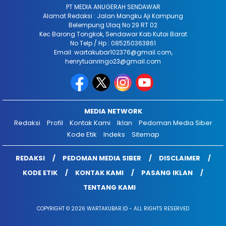
PT MEDIA ANUGERAH SENDAWAR
Alamat Redaksi : Jalan Mangku Aji Kampung
Belempung Ulaq No 29 RT 02
Kec Barong Tongkok, Sendawar Kab Kutai Barat
No Telp / Hp : 085250363861
Email: wartakubar102376@gmail.com,
henrytuanringo23@gmail.com
MEDIA NETWORK
Redaksi
Profil
Kontak Kami
Iklan
Pedoman Media Siber
Kode Etik
Indeks
Sitemap
REDAKSI
PEDOMAN MEDIA SIBER
DISCLAIMER
KODE ETIK
KONTAK KAMI
PASANG IKLAN
TENTANG KAMI
COPYRIGHT © 2026 WARTAKUBAR.ID - ALL RIGHTS RESERVED