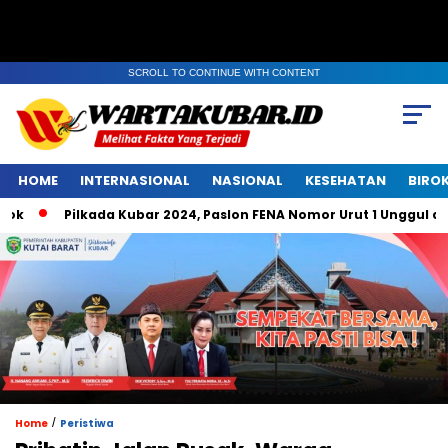
SCROLL TO CONTINUE WITH CONTENT
HOME
INTERNASIONAL
NASIONAL
KESEHATAN
BIRO
Pilkada Kubar 2024, Paslon FENA Nomor Urut 1 Unggul di Bele
/
Home
Peristiwa