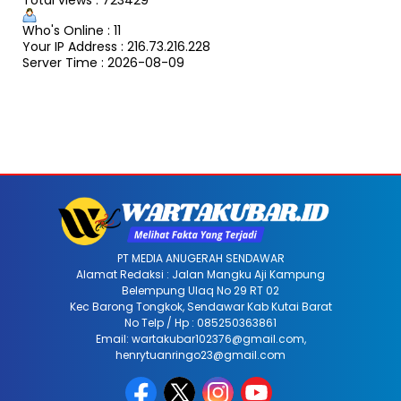
Who's Online : 11
Your IP Address : 216.73.216.228
Server Time : 2026-08-09
PT MEDIA ANUGERAH SENDAWAR
Alamat Redaksi : Jalan Mangku Aji Kampung
Belempung Ulaq No 29 RT 02
Kec Barong Tongkok, Sendawar Kab Kutai Barat
No Telp / Hp : 085250363861
Email: wartakubar102376@gmail.com,
henrytuanringo23@gmail.com