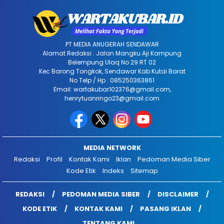
PT MEDIA ANUGERAH SENDAWAR
Alamat Redaksi : Jalan Mangku Aji Kampung
Belempung Ulaq No 29 RT 02
Kec Barong Tongkok, Sendawar Kab Kutai Barat
No Telp / Hp : 085250363861
Email: wartakubar102376@gmail.com,
henrytuanringo23@gmail.com
MEDIA NETWORK
Redaksi
Profil
Kontak Kami
Iklan
Pedoman Media Siber
Kode Etik
Indeks
Sitemap
REDAKSI
PEDOMAN MEDIA SIBER
DISCLAIMER
KODE ETIK
KONTAK KAMI
PASANG IKLAN
TENTANG KAMI