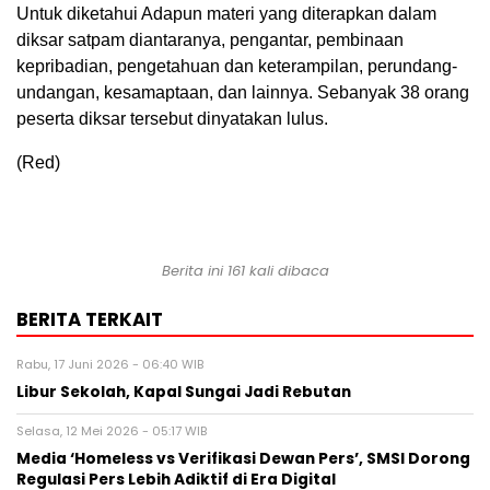
Untuk diketahui Adapun materi yang diterapkan dalam
diksar satpam diantaranya, pengantar, pembinaan
kepribadian, pengetahuan dan keterampilan, perundang-
undangan, kesamaptaan, dan lainnya. Sebanyak 38 orang
peserta diksar tersebut dinyatakan lulus.
(Red)
Berita ini 161 kali dibaca
BERITA TERKAIT
Rabu, 17 Juni 2026 - 06:40 WIB
Libur Sekolah, Kapal Sungai Jadi Rebutan
Selasa, 12 Mei 2026 - 05:17 WIB
Media ‘Homeless vs Verifikasi Dewan Pers’, SMSI Dorong
Regulasi Pers Lebih Adiktif di Era Digital