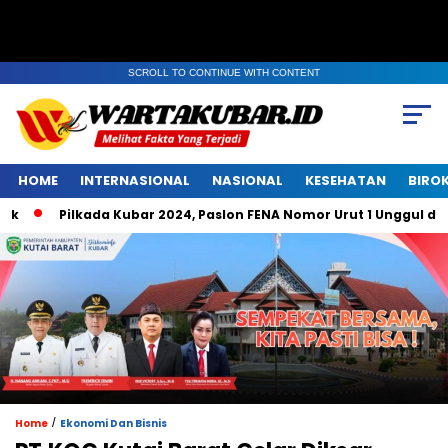
SCROLL TO CONTINUE WITH CONTENT
HOME
INTERNASIONAL
NASIONAL
KESEHATAN
BIRO
ilkada Kubar 2024, Paslon FENA Nomor Urut 1 Unggul di Belempun
/
Home
Ekonomi Dan Bisnis