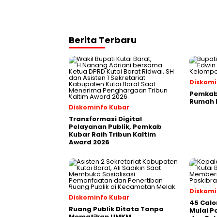
Berita Terbaru
Diskomi
Pemkab 
Rumah P
Diskominfo Kubar
Transformasi Digital
Pelayanan Publik, Pemkab
Kubar Raih Tribun Kaltim
Award 2026
Diskomi
Diskominfo Kubar
45 Calo
Ruang Publik Ditata Tanpa
Mulai 
Mematikan UMKM