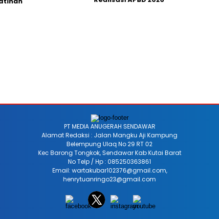
atihan
PT MEDIA ANUGERAH SENDAWAR
Alamat Redaksi : Jalan Mangku Aji Kampung
Belempung Ulaq No 29 RT 02
Kec Barong Tongkok, Sendawar Kab Kutai Barat
No Telp / Hp : 085250363861
Email: wartakubar102376@gmail.com,
henrytuanringo23@gmail.com