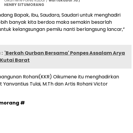
Oikumene Polres Kubar /
wartakubar.id /
HENRY SITUMORANG
ang Bapak, Ibu, Saudara, Saudari untuk menghadiri
 Lebih banyak kita berdoa maka semakin besarlah
untuk kelangsungan pemilu nanti berlangsung lancar,”
:
'Berkah Qurban Bersama' Ponpes Assalam Arya
Kutai Barat
bangunan Rohani(KKR) Oikumene itu menghadirkan
Yanvantius Tulai, M.Th dan Artis Rohani Victor
umorang #