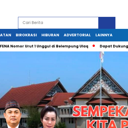
HATAN
BIROKRASI
HIBURAN
ADVERTORIAL
LAINNYA
Nomor Urut 1 Unggul di Belempung Ulaq
Dapat Dukungan Masy