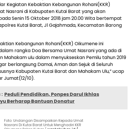
ar Kegiatan Kebaktian Kebangunan Rohani(KKR)
 Nasrani di Kabupaten Kutai Barat yang akan
pada Senin 15 Oktober 2018 jam 20.00 Wita bertempat
polres Kutai Barat, Jl Gajahmada, Kecamatan Barong
baktian Kebangunan Rohani(KKR) Oikumene ini
 dalam rangka Doa Bersama Umat Nasrani yang ada di
dan Mahakam ulu dalam menyukseskan Pemilu tahun 2019
r berlangsung Damai, Aman dan Sejuk di Seluruh
susnya Kabupaten Kutai Barat dan Mahakam Ulu,” ucap
r Jumat(12/10).
:
Peduli Pendidikan, Ponpes Darul Ikhlas
u Berharap Bantuan Donatur
Foto: Undangan Disampaikan Kepada Umat
Nasrani Di Kutai Barat Untuk Menghadiri KKR