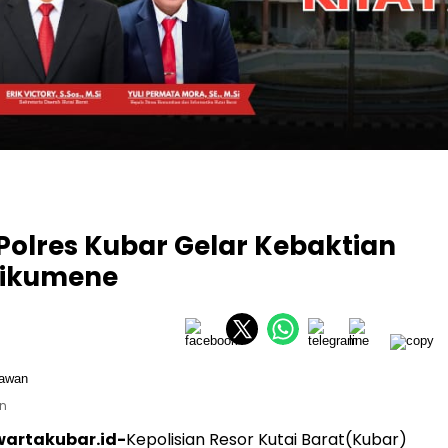
 Polres Kubar Gelar Kebaktian
Oikumene
an
artakubar.id-
Kepolisian Resor Kutai Barat(Kubar)