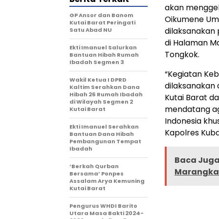
akan menggel
GP Ansor dan Banom
Oikumene Umat
Kutai Barat Peringati
dilaksanakan 
Satu Abad NU
di Halaman Ma
Ekti Imanuel Salurkan
Tongkok.
Bantuan Hibah Rumah
Ibadah Segmen 3
“Kegiatan Ke
Wakil Ketua I DPRD
dilaksanakan
Kaltim Serahkan Dana
Hibah 26 Rumah Ibadah
Kutai Barat 
di Wilayah Segmen 2
mendatang aga
Kutai Barat
Indonesia khu
Ekti Imanuel Serahkan
Kapolres Kuba
Bantuan Dana Hibah
Pembangunan Tempat
Ibadah
Baca Juga 
‘Berkah Qurban
Marangkay
Bersama’ Ponpes
Assalam Arya Kemuning
Kutai Barat
Pengurus WHDI Barito
Utara Masa Bakti 2024-