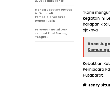
2029 Resmi Dilantik
Menag Sebut Kasus Gus
“Kami mengund
Miftah Jadi
Pembelajaran Diri di
kegiatan ini,
Depan Publik
harapan kita 
ajaknya.
Perayaan Natal GGP
Jemaat Pniel Barong
Tongkok
Baca Juga 
Kemuning 
Kebaktian Ke
Pembicara Pdt 
Hutabarat.
# Henry Sit