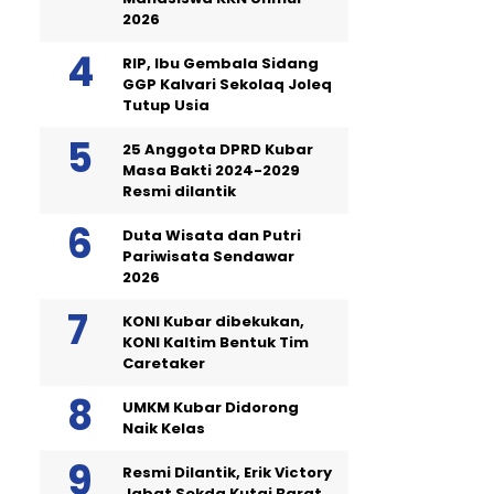
2026
RIP, Ibu Gembala Sidang
GGP Kalvari Sekolaq Joleq
Tutup Usia
25 Anggota DPRD Kubar
Masa Bakti 2024-2029
Resmi dilantik
Duta Wisata dan Putri
Pariwisata Sendawar
2026
KONI Kubar dibekukan,
KONI Kaltim Bentuk Tim
Caretaker
UMKM Kubar Didorong
Naik Kelas
Resmi Dilantik, Erik Victory
Jabat Sekda Kutai Barat