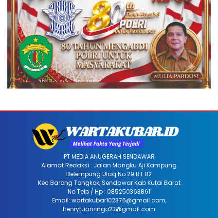
PT MEDIA ANUGERAH SENDAWAR
Alamat Redaksi : Jalan Mangku Aji Kampung
Belempung Ulaq No 29 RT 02
Kec Barong Tongkok, Sendawar Kab Kutai Barat
No Telp / Hp : 085250363861
Email: wartakubar102376@gmail.com,
henrytuanringo23@gmail.com