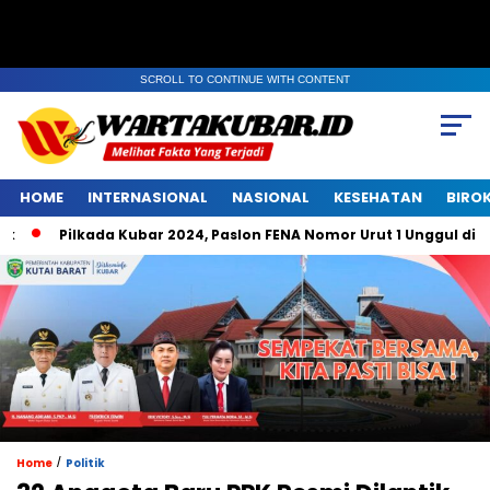
SCROLL TO CONTINUE WITH CONTENT
HOME
INTERNASIONAL
NASIONAL
KESEHATAN
BIRO
Pilkada Kubar 2024, Paslon FENA Nomor Urut 1 Unggul di Belempu
/
Home
Politik