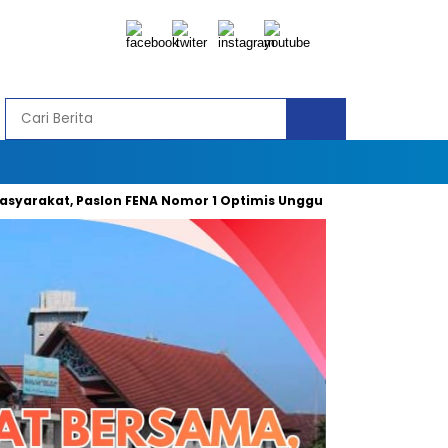
, Paslon FENA Nomor 1 Optimis Unggul 49 Persen Suara
Gel