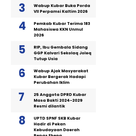
Wabup Kubar Buka Porda
VII Perpamsi Kaltim 2026
Pemkab Kubar Terima 183
Mahasiswa KKN Unmul
2026
RIP, Ibu Gembala Sidang
GGP Kalvari Sekolaq Joleq
Tutup Usia
Wabup Ajak Masyarakat
Kubar Bergerak Hadapi
Perubahan Iklim
25 Anggota DPRD Kubar
Masa Bakti 2024-2029
Resmi dilantik
UPTD SPNF SKB Kubar
Hadir di Pekan
Kebudayaan Daerah
Pepas Eheng