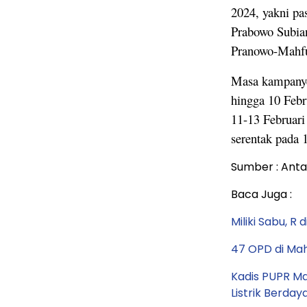
2024, yakni p
Prabowo Subia
Pranowo-Mahf
Masa kampanye
hingga 10 Febr
11-13 Februar
serentak pada 
Sumber : Anta
Baca Juga :
Miliki Sabu, R 
47 OPD di Mah
Kadis PUPR Ma
Listrik Berday