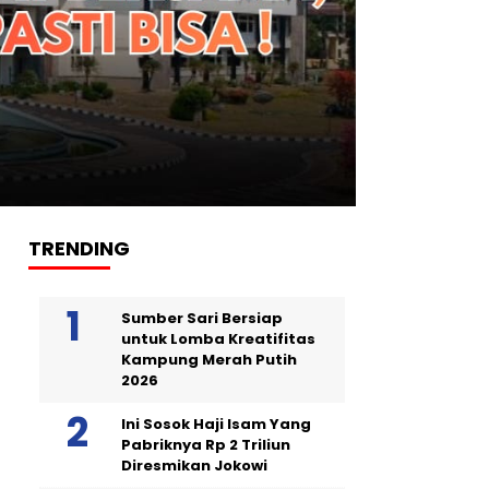
TRENDING
Sumber Sari Bersiap
untuk Lomba Kreatifitas
Kampung Merah Putih
2026
Ini Sosok Haji Isam Yang
Pabriknya Rp 2 Triliun
Diresmikan Jokowi