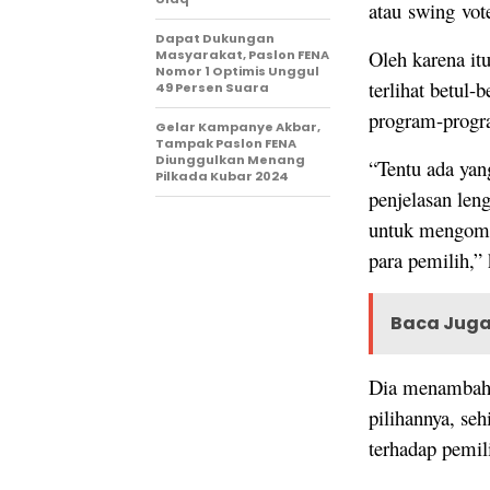
atau swing vote
Dapat Dukungan
Oleh karena itu
Masyarakat, Paslon FENA
Nomor 1 Optimis Unggul
terlihat betul
49 Persen Suara
program-progra
Gelar Kampanye Akbar,
Tampak Paslon FENA
Diunggulkan Menang
“Tentu ada yan
Pilkada Kubar 2024
penjelasan len
untuk mengomu
para pemilih,”
Baca Juga 
Dia menambahka
pilihannya, seh
terhadap pemili