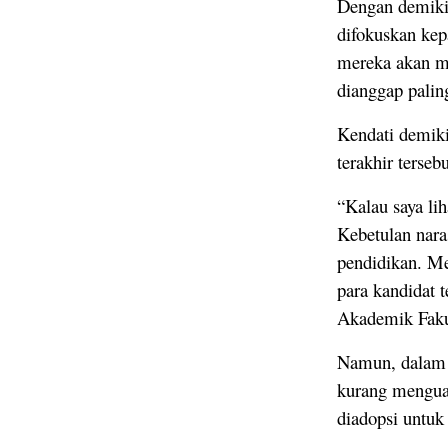
Dengan demikia
difokuskan ke
mereka akan me
dianggap pali
Kendati demiki
terakhir terseb
“Kalau saya li
Kebetulan nara
pendidikan. M
para kandidat 
Akademik Fakul
Namun, dalam h
kurang menguas
diadopsi untuk