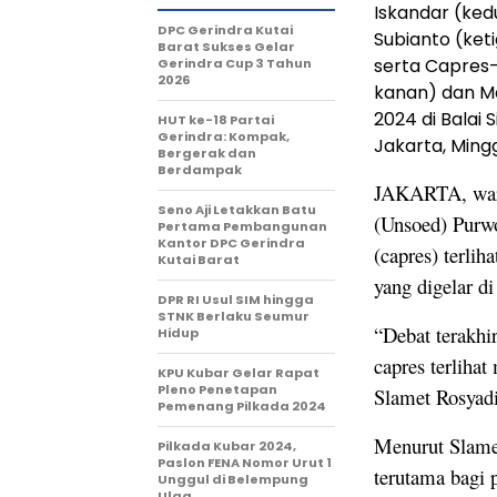
Iskandar (ked
DPC Gerindra Kutai
Subianto (ket
Barat Sukses Gelar
serta Capres
Gerindra Cup 3 Tahun
2026
kanan) dan Ma
2024 di Balai
HUT ke-18 Partai
Gerindra: Kompak,
Jakarta, Ming
Bergerak dan
Berdampak
JAKARTA, wart
Seno Aji Letakkan Batu
(Unsoed) Purwo
Pertama Pembangunan
Kantor DPC Gerindra
(capres) terli
Kutai Barat
yang digelar d
DPR RI Usul SIM hingga
STNK Berlaku Seumur
“Debat terakhi
Hidup
capres terlihat
KPU Kubar Gelar Rapat
Pleno Penetapan
Slamet Rosyadi
Pemenang Pilkada 2024
Menurut Slamet
Pilkada Kubar 2024,
Paslon FENA Nomor Urut 1
terutama bagi 
Unggul di Belempung
Ulaq