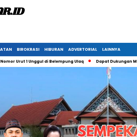
HATAN
BIROKRASI
HIBURAN
ADVERTORIAL
LAINNYA
rut 1 Unggul di Belempung Ulaq
Dapat Dukungan Masyarakat