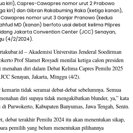
ua kiri), Capres-Cawapres nomor urut 2 Prabowo
iga kiri) dan Gibran Rakabuming Raka (ketiga kanan),
-Cawapres nomor urut 3 Ganjar Pranowo (kedua
hfud MD (kanan) berfoto usai debat kelima Pilpres
 Sidang Jakarta Convention Center (JCC) Senayan,
gu (4/2/2024).
akubar.id – Akademisi Universitas Jenderal Soedirman
kerto Prof Slamet Rosyadi menilai ketiga calon presiden
hat menahan diri dalam Debat Kelima Capres Pemilu 2025
i JCC Senayan, Jakarta, Minggu (4/2).
r kemarin tidak seramai debat-debat sebelumnya. Semua
 menahan diri supaya tidak mengakibatkan blunder, ya,” kata
 di Purwokerto, Kabupaten Banyumas, Jawa Tengah, Senin.
, debat terakhir Pemilu 2024 itu akan menentukan sikap,
para pemilih yang belum menentukan pilihannya