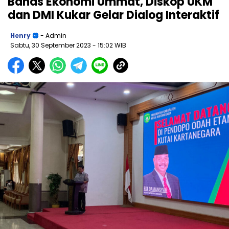
Bahas Ekonomi Ummat, Diskop UKM
dan DMI Kukar Gelar Dialog Interaktif
Henry
- Admin
Sabtu, 30 September 2023
- 15:02 WIB