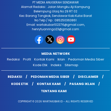
PT MEDIA ANUGERAH SENDAWAR
Alamat Redaksi : Jalan Mangku Aji Kampung
Belempung Ulaq No 29 RT 02
Kec Barong Tongkok, Sendawar Kab Kutai Barat
No Telp / Hp : 085250363861
Email: wartakubar102376@gmail.com,
henrytuanringo23@gmail.com
MEDIA NETWORK
Redaksi
Profil
Kontak Kami
Iklan
Pedoman Media Siber
Kode Etik
Indeks
Sitemap
REDAKSI
PEDOMAN MEDIA SIBER
DISCLAIMER
KODE ETIK
KONTAK KAMI
PASANG IKLAN
TENTANG KAMI
COPYRIGHT © 2026 WARTAKUBAR.ID - ALL RIGHTS RESERVED