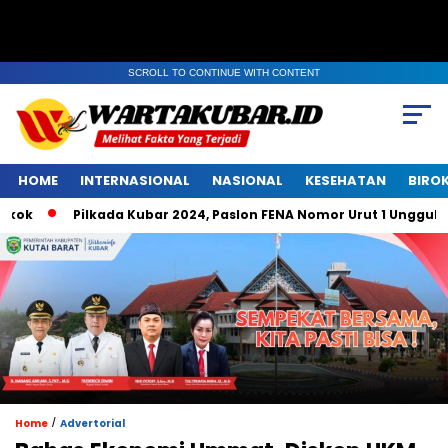
SCROLL TO CONTINUE WITH CONTENT
HOME
INTERNASIONAL
NASIONAL
KESEHATAN
BIRO
Pilkada Kubar 2024, Paslon FENA Nomor Urut 1 Unggul di Bele
/
Home
Advertorial