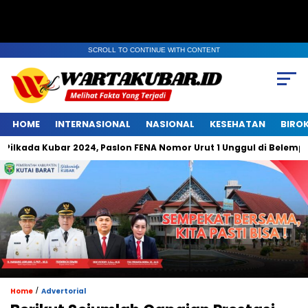
SCROLL TO CONTINUE WITH CONTENT
HOME
INTERNASIONAL
NASIONAL
KESEHATAN
BIRO
 Kubar 2024, Paslon FENA Nomor Urut 1 Unggul di Belempung Ulaq
/
Home
Advertorial