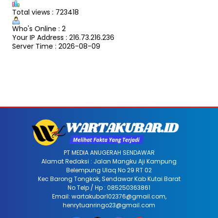
Total views : 723418
Who's Online : 2
Your IP Address : 216.73.216.236
Server Time : 2026-08-09
PT MEDIA ANUGERAH SENDAWAR
Alamat Redaksi : Jalan Mangku Aji Kampung
Belempung Ulaq No 29 RT 02
Kec Barong Tongkok, Sendawar Kab Kutai Barat
No Telp / Hp : 085250363861
Email: wartakubar102376@gmail.com,
henrytuanringo23@gmail.com