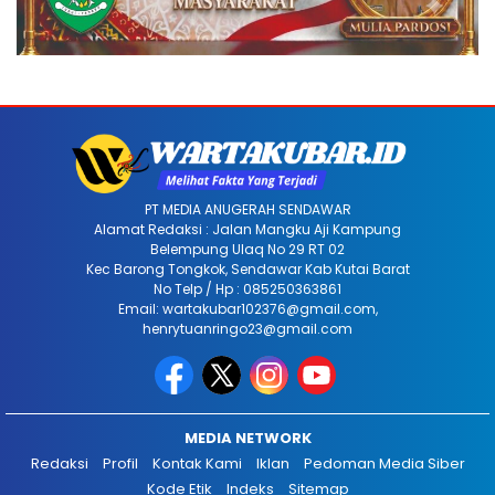
PT MEDIA ANUGERAH SENDAWAR
Alamat Redaksi : Jalan Mangku Aji Kampung
Belempung Ulaq No 29 RT 02
Kec Barong Tongkok, Sendawar Kab Kutai Barat
No Telp / Hp : 085250363861
Email: wartakubar102376@gmail.com,
henrytuanringo23@gmail.com
MEDIA NETWORK
Redaksi
Profil
Kontak Kami
Iklan
Pedoman Media Siber
Kode Etik
Indeks
Sitemap