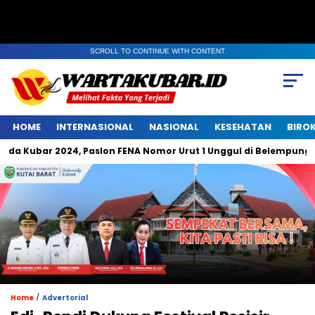
SCROLL TO CONTINUE WITH CONTENT
HOME
INTERNASIONAL
NASIONAL
KESEHATAN
BIRO
r 2024, Paslon FENA Nomor Urut 1 Unggul di Belempung Ulaq
/
Home
Advertorial