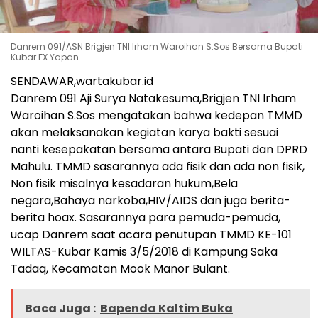
Danrem 091/ASN Brigjen TNI Irham Waroihan S.Sos Bersama Bupati
Kubar FX Yapan
SENDAWAR,wartakubar.id
Danrem 091 Aji Surya Natakesuma,Brigjen TNI Irham
Waroihan S.Sos mengatakan bahwa kedepan TMMD
akan melaksanakan kegiatan karya bakti sesuai
nanti kesepakatan bersama antara Bupati dan DPRD
Mahulu. TMMD sasarannya ada fisik dan ada non fisik,
Non fisik misalnya kesadaran hukum,Bela
negara,Bahaya narkoba,HIV/AIDS dan juga berita-
berita hoax. Sasarannya para pemuda-pemuda,
ucap Danrem saat acara penutupan TMMD KE-101
WILTAS-Kubar Kamis 3/5/2018 di Kampung Saka
Tadaq, Kecamatan Mook Manor Bulant.
Baca Juga :
Bapenda Kaltim Buka