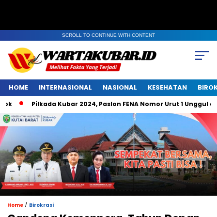
SCROLL TO CONTINUE WITH CONTENT
HOME
INTERNASIONAL
NASIONAL
KESEHATAN
BIRO
Pilkada Kubar 2024, Paslon FENA Nomor Urut 1 Unggul di Bel
/
Home
Birokrasi