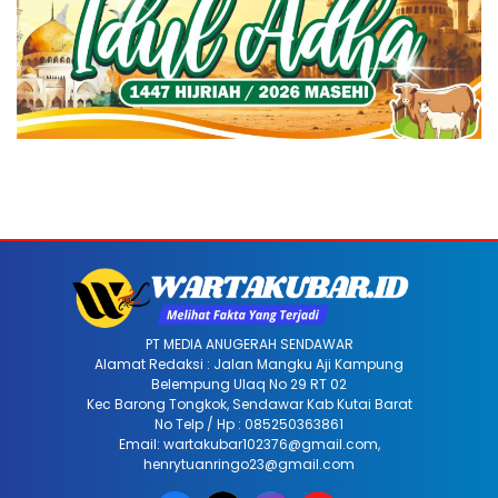
PT MEDIA ANUGERAH SENDAWAR
Alamat Redaksi : Jalan Mangku Aji Kampung
Belempung Ulaq No 29 RT 02
Kec Barong Tongkok, Sendawar Kab Kutai Barat
No Telp / Hp : 085250363861
Email: wartakubar102376@gmail.com,
henrytuanringo23@gmail.com