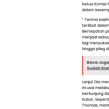
Ketua Komisi 
dalam kesem
“ Terima kas
terlibat dalam
Bertepatan pul
menjadi sebua
lagi menyukse
hingga pileg da
Baca Juga 
Sudah Diali
Lanjut Dia me
ini usai mela
berkunjung d
Kubar. Sepert
Thomas, mant