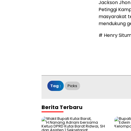
Jackson Jhon 
Petinggi Kam
masyarakat te
mendukung gera
# Henry Situ
Tag :
Picks
Berita Terbaru