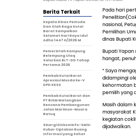
Pada hari pe
Berita Terkait
Penelitian(Co
Kepala Dinas Pemuda
nasional, Pet
Dan Olah Raga Kutai
Pemilihan Um
Barat Sampaikan
Selamat Hari Raya Idul
dinas Bupati 
Adha 1447 H/2026 M
Bupati Yapan
Pemerintah Kampung
Belempung Ulaq
hangat, penuh
Salurkan BLT-DD Tahap
Pertama 2026
“ Saya mengapr
Pemkab Kutai Barat
didampingi ol
Apresiasi Musda ke-V
kehormatan b
DPD KKSS
pemilih yang 
Pemkab Kutai Barat dan
PT BISM Matangkan
Masih dalam 
Rencana Pembangunan
Jalan Marimun-Muara
masyarakat K
Batuq
kegiatan cokl
Sinergi Diskominfo-SMSI
dijadwalkan.
Kubar Ciptakan Ruang
Informasi yang Sehat