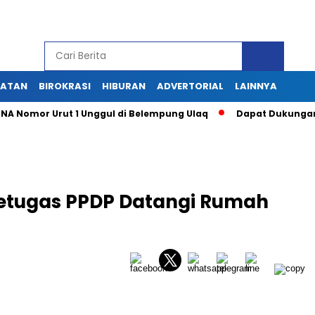
HATAN
BIROKRASI
HIBURAN
ADVERTORIAL
LAINNYA
omor Urut 1 Unggul di Belempung Ulaq
Dapat Dukungan Masya
 Petugas PPDP Datangi Rumah