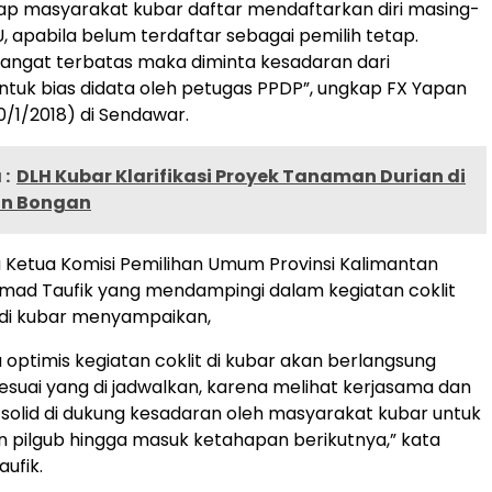
ap masyarakat kubar daftar mendaftarkan diri masing-
, apabila belum terdaftar sebagai pemilih tetap.
angat terbatas maka diminta kesadaran dari
tuk bias didata oleh petugas PPDP”, ungkap FX Yapan
/1/2018) di Sendawar.
:
DLH Kubar Klarifikasi Proyek Tanaman Durian di
n Bongan
 Ketua Komisi Pemilihan Umum Provinsi Kalimantan
ad Taufik yang mendampingi dalam kegiatan coklit
 di kubar menyampaikan,
 optimis kegiatan coklit di kubar akan berlangsung
esuai yang di jadwalkan, karena melihat kerjasama dan
solid di dukung kesadaran oleh masyarakat kubar untuk
pilgub hingga masuk ketahapan berikutnya,” kata
ufik.