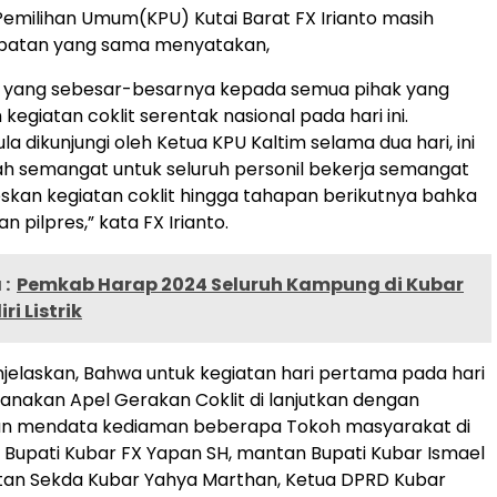
Pemilihan Umum(KPU) Kutai Barat FX Irianto masih
patan yang sama menyatakan,
ih yang sebesar-besarnya kepada semua pihak yang
 kegiatan coklit serentak nasional pada hari ini.
a dikunjungi oleh Ketua KPU Kaltim selama dua hari, ini
h semangat untuk seluruh personil bekerja semangat
skan kegiatan coklit hingga tahapan berikutnya bahka
n pilpres,” kata FX Irianto.
:
Pemkab Harap 2024 Seluruh Kampung di Kubar
ri Listrik
njelaskan, Bahwa untuk kegiatan hari pertama pada hari
ksanakan Apel Gerakan Coklit di lanjutkan dengan
an mendata kediaman beberapa Tokoh masyarakat di
i Bupati Kubar FX Yapan SH, mantan Bupati Kubar Ismael
an Sekda Kubar Yahya Marthan, Ketua DPRD Kubar