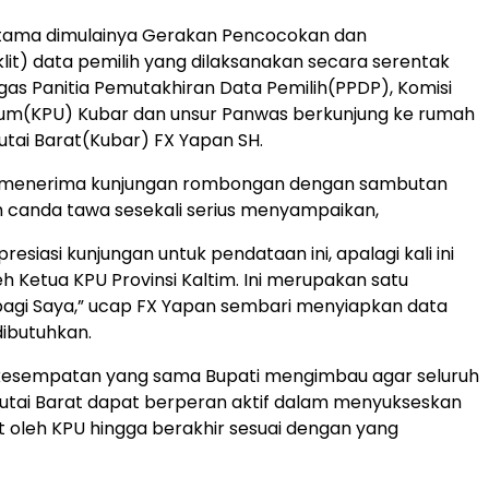
rtama dimulainya Gerakan Pencocokan dan
klit) data pemilih yang dilaksanakan secara serentak
ugas Panitia Pemutakhiran Data Pemilih(PPDP), Komisi
um(KPU) Kubar dan unsur Panwas berkunjung ke rumah
Kutai Barat(Kubar) FX Yapan SH.
 menerima kunjungan rombongan dengan sambutan
 canda tawa sesekali serius menyampaikan,
esiasi kunjungan untuk pendataan ini, apalagi kali ini
eh Ketua KPU Provinsi Kaltim. Ini merupakan satu
agi Saya,” ucap FX Yapan sembari menyiapkan data
dibutuhkan.
kesempatan yang sama Bupati mengimbau agar seluruh
utai Barat dapat berperan aktif dalam menyukseskan
it oleh KPU hingga berakhir sesuai dengan yang