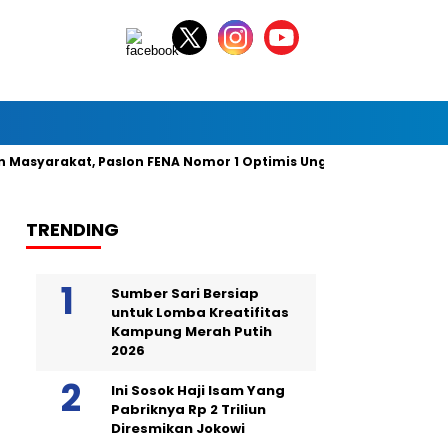
rakat, Paslon FENA Nomor 1 Optimis Unggul 49 Persen Suara
TRENDING
Sumber Sari Bersiap
untuk Lomba Kreatifitas
Kampung Merah Putih
2026
Ini Sosok Haji Isam Yang
Pabriknya Rp 2 Triliun
Diresmikan Jokowi