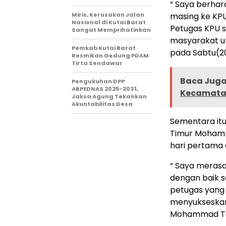
“ Saya berhar
Miris, Kerusakan Jalan
masing ke KPU
Nasional di Kutai Barat
Petugas KPU s
Sangat Memprihatinkan
masyarakat un
Pemkab Kutai Barat
pada Sabtu(20
Resmikan Gedung PDAM
Tirta Sendawar
Baca Juga 
Pengukuhan DPP
ABPEDNAS 2025-2031,
Kecamata
Jaksa Agung Tekankan
Akuntabilitas Desa
Sementara itu
Timur Mohamm
hari pertama
“ Saya merasa
dengan baik s
petugas yang 
menyukseskan 
Mohammad Ta