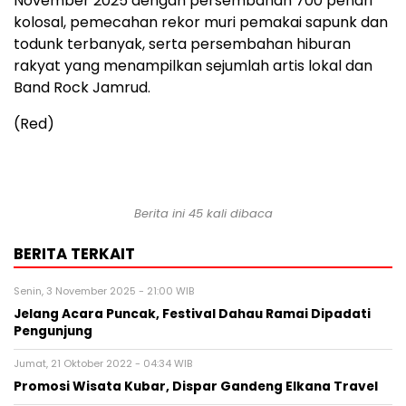
November 2025 dengan persembahan 700 penari
kolosal, pemecahan rekor muri pemakai sapunk dan
todunk terbanyak, serta persembahan hiburan
rakyat yang menampilkan sejumlah artis lokal dan
Band Rock Jamrud.
(Red)
Berita ini 45 kali dibaca
BERITA TERKAIT
Senin, 3 November 2025 - 21:00 WIB
Jelang Acara Puncak, Festival Dahau Ramai Dipadati
Pengunjung
Jumat, 21 Oktober 2022 - 04:34 WIB
Promosi Wisata Kubar, Dispar Gandeng Elkana Travel