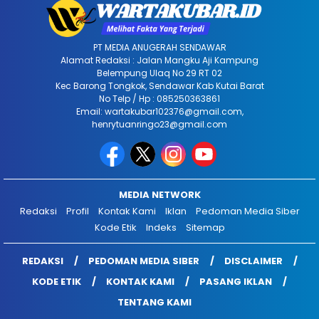
PT MEDIA ANUGERAH SENDAWAR
Alamat Redaksi : Jalan Mangku Aji Kampung
Belempung Ulaq No 29 RT 02
Kec Barong Tongkok, Sendawar Kab Kutai Barat
No Telp / Hp : 085250363861
Email: wartakubar102376@gmail.com,
henrytuanringo23@gmail.com
MEDIA NETWORK
Redaksi
Profil
Kontak Kami
Iklan
Pedoman Media Siber
Kode Etik
Indeks
Sitemap
REDAKSI
PEDOMAN MEDIA SIBER
DISCLAIMER
KODE ETIK
KONTAK KAMI
PASANG IKLAN
TENTANG KAMI