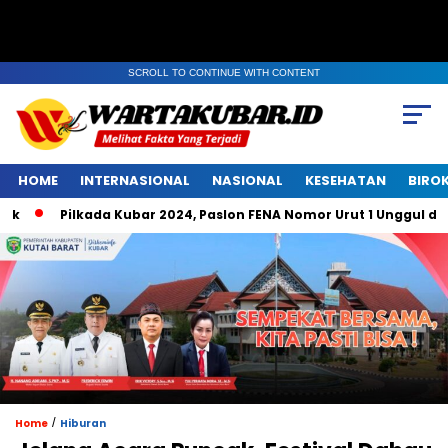
SCROLL TO CONTINUE WITH CONTENT
HOME
INTERNASIONAL
NASIONAL
KESEHATAN
BIRO
Pilkada Kubar 2024, Paslon FENA Nomor Urut 1 Unggul di Bel
/
Home
Hiburan