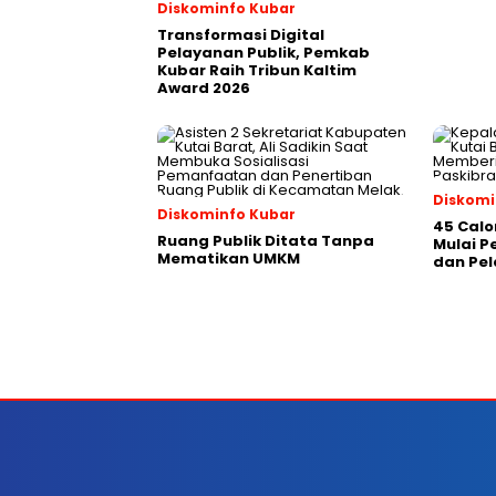
Diskominfo Kubar
Transformasi Digital
Pelayanan Publik, Pemkab
Kubar Raih Tribun Kaltim
Award 2026
Diskomi
Diskominfo Kubar
45 Calo
Ruang Publik Ditata Tanpa
Mulai 
Mematikan UMKM
dan Pel