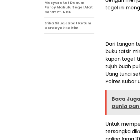
dengan menjua
Masyarakat Danum
togel ini meng
Paroy Mahulu Segel Alat
Berat PT. NGU
Erika Siluq Jabat Ketum
Gerdayak Kaltim
Dari tangan t
buku tafsir m
kupon togel, t
tujuh buah pu
Uang tunai se
Polres Kubar 
Baca Juga 
Dunia Dan 
Untuk mempe
tersangka di
paling lama 1