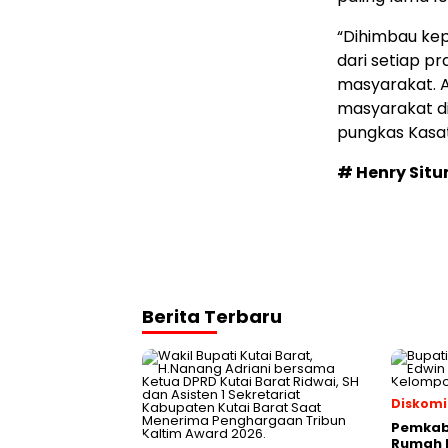
“Dihimbau kep
dari setiap pr
masyarakat. A
masyarakat d
pungkas Kasat
# Henry Sit
Berita Terbaru
Diskomi
Pemkab 
Rumah P