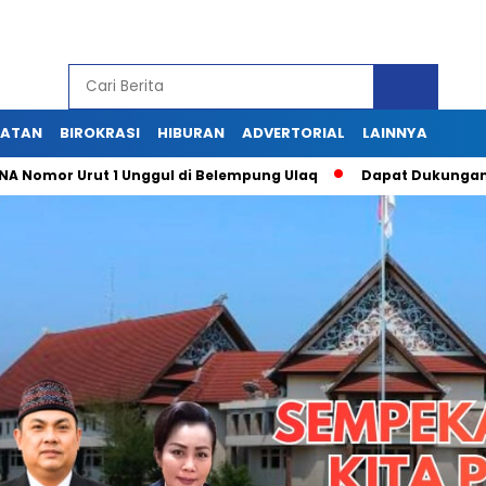
HATAN
BIROKRASI
HIBURAN
ADVERTORIAL
LAINNYA
or Urut 1 Unggul di Belempung Ulaq
Dapat Dukungan Masyar