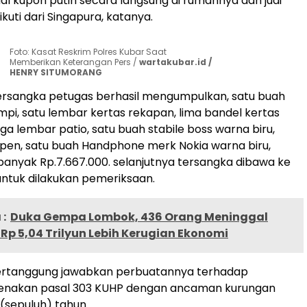
l kupon putih secara langsung di rumahnya dan judi
ikuti dari Singapura, katanya.
Foto: Kasat Reskrim Polres Kubar Saat
Memberikan Keterangan Pers /
wartakubar.id /
HENRY SITUMORANG
ersangka petugas berhasil mengumpulkan, satu buah
impi, satu lembar kertas rekapan, lima bandel kertas
iga lembar patio, satu buah stabile boss warna biru,
lpen, satu buah Handphone merk Nokia warna biru,
banyak Rp.7.667.000. selanjutnya tersangka dibawa ke
untuk dilakukan pemeriksaan.
:
Duka Gempa Lombok, 436 Orang Meninggal
Rp 5,04 Trilyun Lebih Kerugian Ekonomi
rtanggung jawabkan perbuatannya terhadap
kenakan pasal 303 KUHP dengan ancaman kurungan
0(sepuluh) tahun.