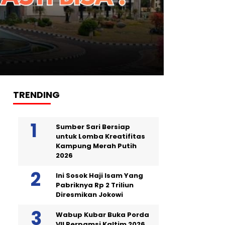
TRENDING
Sumber Sari Bersiap
untuk Lomba Kreatifitas
Kampung Merah Putih
2026
Ini Sosok Haji Isam Yang
Pabriknya Rp 2 Triliun
Diresmikan Jokowi
Wabup Kubar Buka Porda
VII Perpamsi Kaltim 2026