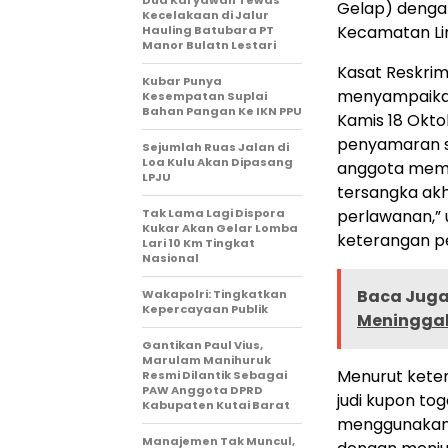
Gelap) dengan
Kecelakaan di Jalur
Kecamatan Lin
Hauling Batubara PT
Manor Bulatn Lestari
Kasat Reskrim
Kubar Punya
menyampaikan
Kesempatan Suplai
Bahan Pangan Ke IKN PPU
Kamis 18 Okto
penyamaran s
Sejumlah Ruas Jalan di
Loa Kulu Akan Dipasang
anggota mema
LPJU
tersangka ak
Tak Lama Lagi Dispora
perlawanan,”
Kukar Akan Gelar Lomba
keterangan pe
Lari 10 Km Tingkat
Nasional
Baca Juga 
Wakapolri: Tingkatkan
Kepercayaan Publik
Meninggal 
Gantikan Paul Vius,
Marulam Manihuruk
Menurut kete
Resmi Dilantik Sebagai
PAW Anggota DPRD
judi kupon to
Kabupaten Kutai Barat
menggunakan m
Manajemen Tak Muncul,