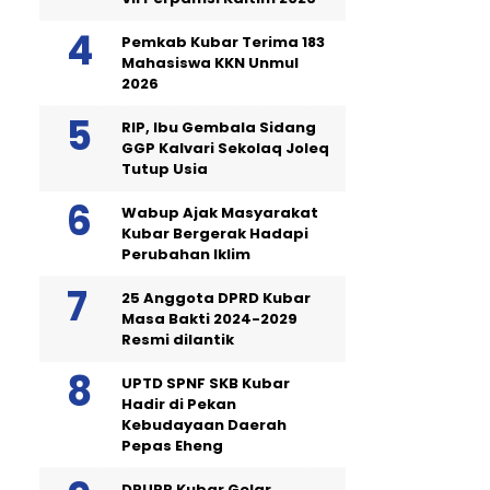
Pemkab Kubar Terima 183
Mahasiswa KKN Unmul
2026
RIP, Ibu Gembala Sidang
GGP Kalvari Sekolaq Joleq
Tutup Usia
Wabup Ajak Masyarakat
Kubar Bergerak Hadapi
Perubahan Iklim
25 Anggota DPRD Kubar
Masa Bakti 2024-2029
Resmi dilantik
UPTD SPNF SKB Kubar
Hadir di Pekan
Kebudayaan Daerah
Pepas Eheng
DPUPR Kubar Gelar