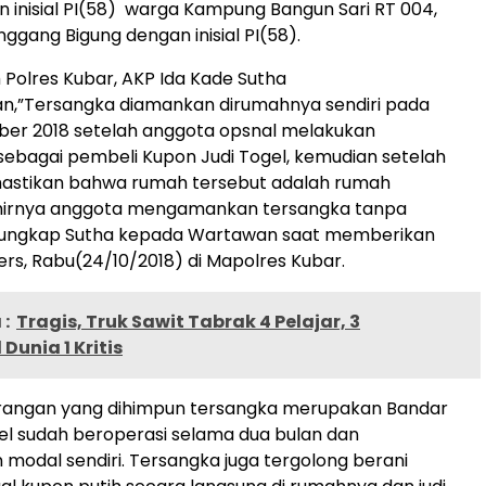
 inisial PI(58) warga Kampung Bangun Sari RT 004,
ggang Bigung dengan inisial PI(58).
 Polres Kubar, AKP Ida Kade Sutha
,”Tersangka diamankan dirumahnya sendiri pada
ber 2018 setelah anggota opsnal melakukan
ebagai pembeli Kupon Judi Togel, kemudian setelah
stikan bahwa rumah tersebut adalah rumah
hirnya anggota mengamankan tersangka tanpa
 ungkap Sutha kepada Wartawan saat memberikan
rs, Rabu(24/10/2018) di Mapolres Kubar.
:
Tragis, Truk Sawit Tabrak 4 Pelajar, 3
Dunia 1 Kritis
rangan yang dihimpun tersangka merupakan Bandar
gel sudah beroperasi selama dua bulan dan
odal sendiri. Tersangka juga tergolong berani