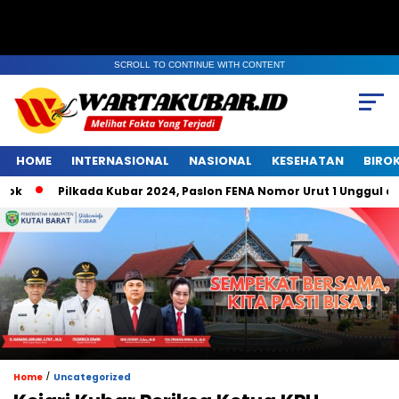
SCROLL TO CONTINUE WITH CONTENT
HOME
INTERNASIONAL
NASIONAL
KESEHATAN
BIRO
Pilkada Kubar 2024, Paslon FENA Nomor Urut 1 Unggul di Bel
/
Home
Uncategorized