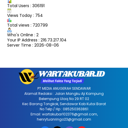
Total Users : 306191
Views Today : 754
Total views : 720799
Who's Online : 2
Your IP Address : 216.73.217.104
Server Time : 2026-08-06
PT MEDIA ANUGERAH SENDAWAR
Alamat Redaksi : Jalan Mangku Aji Kampung
Belempung Ulaq No 29 RT 02
Kec Barong Tongkok, Sendawar Kab Kutai Barat
No Telp / Hp : 085250363861
Email: wartakubar102376@gmail.com,
henrytuanringo23@gmail.com