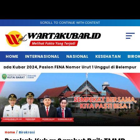
SCROLL TO CONTINUE WITH CONTENT
HOME
INTERNASIONAL
NASIONAL
KESEHATAN
BIRO
a Kubar 2024, Paslon FENA Nomor Urut 1 Unggul di Belempung Ula
/
Home
Birokrasi