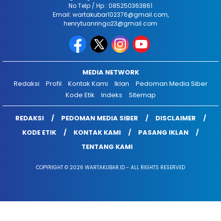
No Telp / Hp : 085250363861
Email: wartakubar102376@gmail.com,
henrytuanringo23@gmail.com
MEDIA NETWORK
Redaksi
Profil
Kontak Kami
Iklan
Pedoman Media Siber
Kode Etik
Indeks
Sitemap
REDAKSI
PEDOMAN MEDIA SIBER
DISCLAIMER
KODE ETIK
KONTAK KAMI
PASANG IKLAN
TENTANG KAMI
COPYRIGHT © 2026 WARTAKUBAR.ID - ALL RIGHTS RESERVED