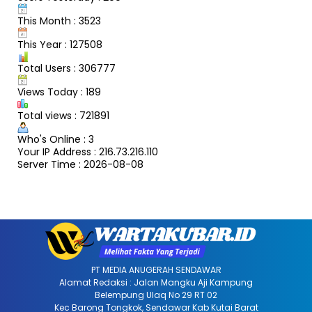
This Month : 3523
This Year : 127508
Total Users : 306777
Views Today : 189
Total views : 721891
Who's Online : 3
Your IP Address : 216.73.216.110
Server Time : 2026-08-08
PT MEDIA ANUGERAH SENDAWAR
Alamat Redaksi : Jalan Mangku Aji Kampung
Belempung Ulaq No 29 RT 02
Kec Barong Tongkok, Sendawar Kab Kutai Barat