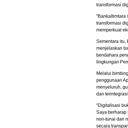
transformasi di
“Bankaltimtara
transformasi di
memperkuat ekos
Sementara itu,
menjelaskan bah
bendahara peng
lingkungan Pem
Melalui bimbin
penggunaan Apl
menyeluruh, gu
dan terintegrasi
“Digitalisasi b
Saya berharap 
non-tunai dan 
secara transpar