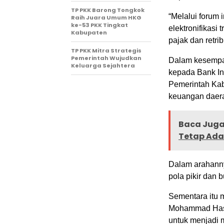
TP PKK Barong Tongkok
“Melalui forum
Raih Juara Umum HKG
ke-53 PKK Tingkat
elektronifikasi
Kabupaten
pajak dan retr
TP PKK Mitra Strategis
Pemerintah Wujudkan
Dalam kesempat
Keluarga Sejahtera
kepada Bank In
Pemerintah Kabu
keuangan daer
Baca Juga 
Tetap Ada
Dalam arahanny
pola pikir dan b
Sementara itu 
Mohammad Hasa
untuk menjadi 