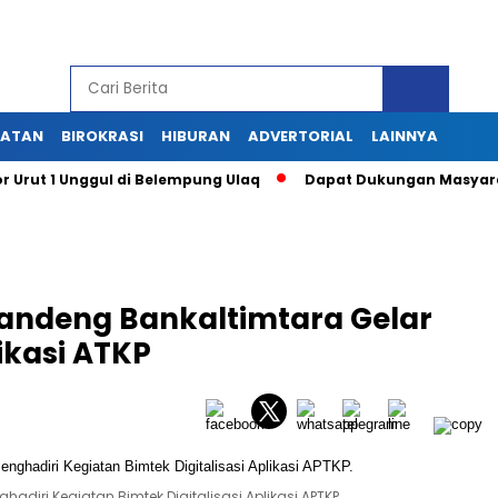
HATAN
BIROKRASI
HIBURAN
ADVERTORIAL
LAINNYA
 1 Unggul di Belempung Ulaq
Dapat Dukungan Masyarakat, P
andeng Bankaltimtara Gelar
likasi ATKP
ghadiri Kegiatan Bimtek Digitalisasi Aplikasi APTKP.