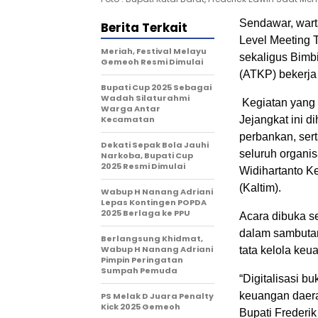
Sendawar, wart
Berita Terkait
Level Meeting 
Meriah, Festival Melayu
sekaligus Bimb
Gemeoh Resmi Dimulai
(ATKP) bekerja
Bupati Cup 2025 Sebagai
Wadah Silaturahmi
Kegiatan yang 
Warga Antar
Kecamatan
Jejangkat ini d
perbankan, ser
Dekati Sepak Bola Jauhi
seluruh organi
Narkoba, Bupati Cup
2025 Resmi Dimulai
Widihartanto K
(Kaltim).
Wabup H Nanang Adriani
Lepas Kontingen POPDA
2025 Berlaga ke PPU
Acara dibuka se
dalam sambutan
Berlangsung Khidmat,
Wabup H Nanang Adriani
tata kelola keu
Pimpin Peringatan
Sumpah Pemuda
“Digitalisasi b
keuangan daerah
PS Melak D Juara Penalty
Kick 2025 Gemeoh
Bupati Frederi