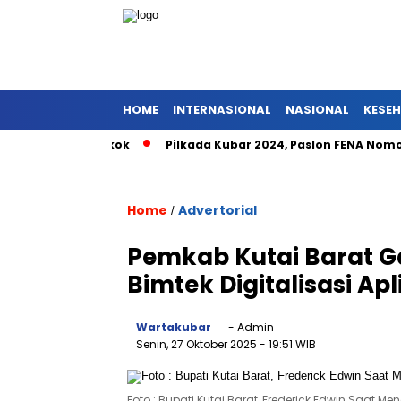
HOME
INTERNASIONAL
NASIONAL
KESE
Barong Tongkok
Pilkada Kubar 2024, Paslon FENA Nomor Urut
Home
Advertorial
/
Pemkab Kutai Barat G
Bimtek Digitalisasi Ap
Wartakubar
- Admin
Senin, 27 Oktober 2025
- 19:51 WIB
Foto : Bupati Kutai Barat, Frederick Edwin Saat Men