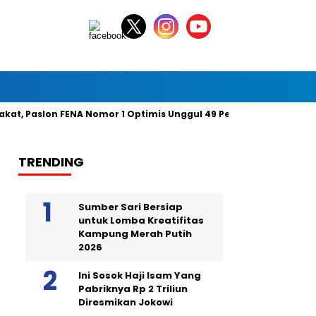
aslon FENA Nomor 1 Optimis Unggul 49 Persen Suara
Gelar 
TRENDING
Sumber Sari Bersiap
untuk Lomba Kreatifitas
Kampung Merah Putih
2026
Ini Sosok Haji Isam Yang
Pabriknya Rp 2 Triliun
Diresmikan Jokowi