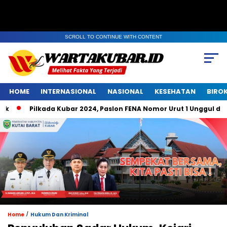
SCROLL TO CONTINUE WITH CONTENT
HOME
INTERNASIONAL
NASIONAL
KESEHATAN
BIRO
Pilkada Kubar 2024, Paslon FENA Nomor Urut 1 Unggul di Belem
/
Home
Hukum Dan Kriminal