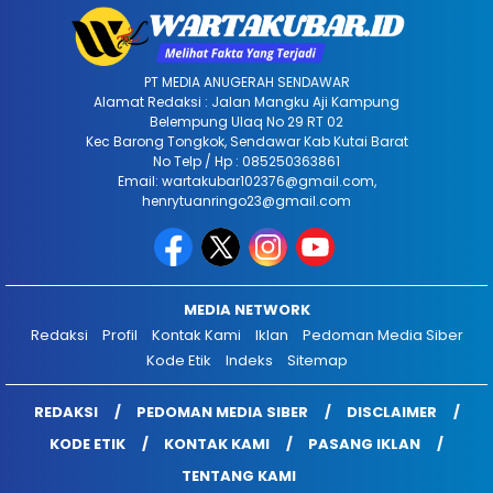
PT MEDIA ANUGERAH SENDAWAR
Alamat Redaksi : Jalan Mangku Aji Kampung
Belempung Ulaq No 29 RT 02
Kec Barong Tongkok, Sendawar Kab Kutai Barat
No Telp / Hp : 085250363861
Email: wartakubar102376@gmail.com,
henrytuanringo23@gmail.com
MEDIA NETWORK
Redaksi
Profil
Kontak Kami
Iklan
Pedoman Media Siber
Kode Etik
Indeks
Sitemap
REDAKSI
PEDOMAN MEDIA SIBER
DISCLAIMER
KODE ETIK
KONTAK KAMI
PASANG IKLAN
TENTANG KAMI