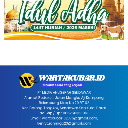
PT MEDIA ANUGERAH SENDAWAR
Alamat Redaksi : Jalan Mangku Aji Kampung
Belempung Ulaq No 29 RT 02
Kec Barong Tongkok, Sendawar Kab Kutai Barat
No Telp / Hp : 085250363861
Email: wartakubar102376@gmail.com,
henrytuanringo23@gmail.com