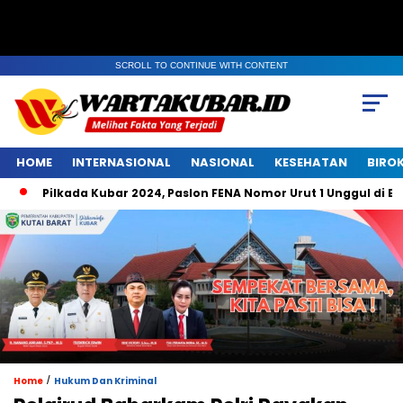
SCROLL TO CONTINUE WITH CONTENT
HOME
INTERNASIONAL
NASIONAL
KESEHATAN
BIRO
Pilkada Kubar 2024, Paslon FENA Nomor Urut 1 Unggul di Belemp
/
Home
Hukum Dan Kriminal