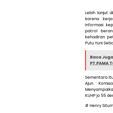
Lebih lanjut 
karena kerj
informasi ke
patrol beran
kehadiran pe
Putu Yuni Seti
Baca Juga 
PT.PAMA 
Sementara itu
Ajun Komisar
Menyampaika
KUHP jo 55 d
# Henry Situ