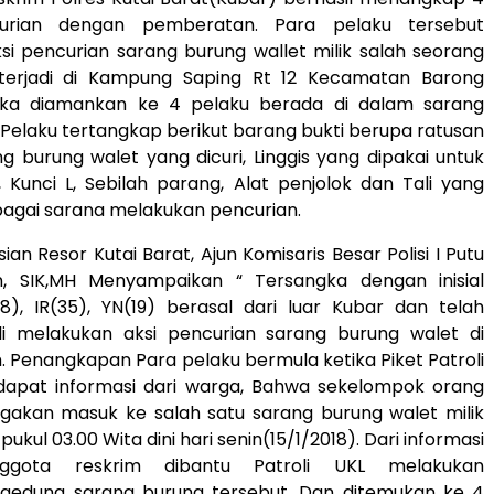
urian dengan pemberatan. Para pelaku tersebut
i pencurian sarang burung wallet milik salah seorang
terjadi di Kampung Saping Rt 12 Kecamatan Barong
ika diamankan ke 4 pelaku berada di dalam sarang
 Pelaku tertangkap berikut barang bukti berupa ratusan
g burung walet yang dicuri, Linggis yang dipakai untuk
Kunci L, Sebilah parang, Alat penjolok dan Tali yang
agai sarana melakukan pencurian.
ian Resor Kutai Barat, Ajun Komisaris Besar Polisi I Putu
n, SIK,MH Menyampaikan “ Tersangka dengan inisial
8), IR(35), YN(19) berasal dari luar Kubar dan telah
i melakukan aksi pencurian sarang burung walet di
m. Penangkapan Para pelaku bermula ketika Piket Patroli
apat informasi dari warga, Bahwa sekelompok orang
gakan masuk ke salah satu sarang burung walet milik
pukul 03.00 Wita dini hari senin(15/1/2018). Dari informasi
nggota reskrim dibantu Patroli UKL melakukan
gedung sarang burung tersebut, Dan ditemukan ke 4