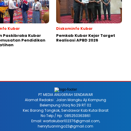
nfo Kubar
Diskominfo Kubar
n Paskibraka Kubar
Pemkab Kubar Kejar Target
Pemusatan Pendidikan
Realisasi APBD 2026
atihan
PT MEDIA ANUGERAH SENDAWAR
Alamat Redaksi : Jalan Mangku Aji Kampung
Belempung Ulaq No 29 RT 02
Kec Barong Tongkok, Sendawar Kab Kutai Barat
No Telp / Hp : 085250363861
Email: wartakubar102376@gmail.com,
henrytuanringo23@gmail.com