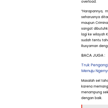
overload.
“Harapannya,
m
seharusnya dita
maupun Criminal
sangat dibutuhk
lagi ke wilayah
sudah tentu taha
Rusyaman denga
BACA JUGA :
Truk Pengangk
Menuju Ngeny
Masalah sel taha
karena memang s
menampung seki
dengan baik.