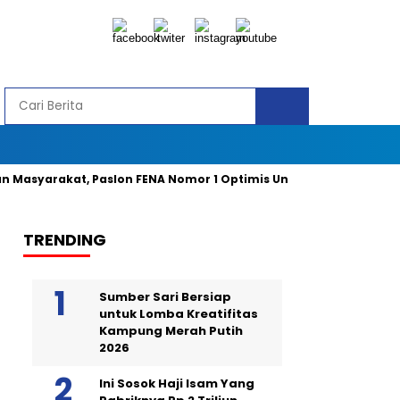
arakat, Paslon FENA Nomor 1 Optimis Unggul 49 Persen Suara
TRENDING
Sumber Sari Bersiap
untuk Lomba Kreatifitas
Kampung Merah Putih
2026
Ini Sosok Haji Isam Yang