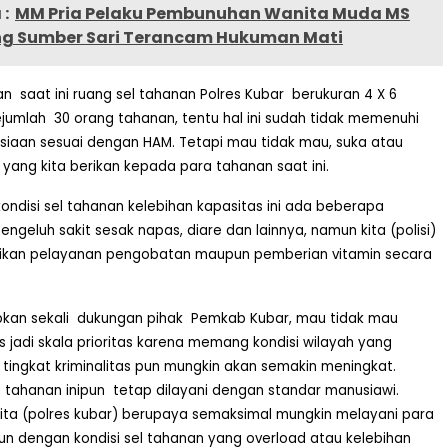
:
MM Pria Pelaku Pembunuhan Wanita Muda MS
g Sumber Sari Terancam Hukuman Mati
kan
saat ini ruang sel tahanan Polres Kubar
berukuran 4 X 6
sejumlah
30 orang tahanan, tentu hal ini sudah tidak memenuhi
iaan sesuai dengan HAM. Tetapi mau tidak mau, suka atau
h yang kita berikan kepada para tahanan saat ini.
kondisi sel tahanan kelebihan kapasitas ini ada beberapa
geluh sakit sesak napas, diare dan lainnya, namun kita (polisi)
kan pelayanan pengobatan maupun pemberian vitamin secara
kan sekali
dukungan pihak
Pemkab Kubar, mau tidak mau
s jadi skala prioritas karena memang kondisi wilayah yang
 tingkat kriminalitas pun mungkin akan semakin meningkat.
 tahanan inipun
tetap dilayani dengan standar manusiawi.
 kita (polres kubar) berupaya semaksimal mungkin melayani para
n dengan kondisi sel tahanan yang overload atau kelebihan