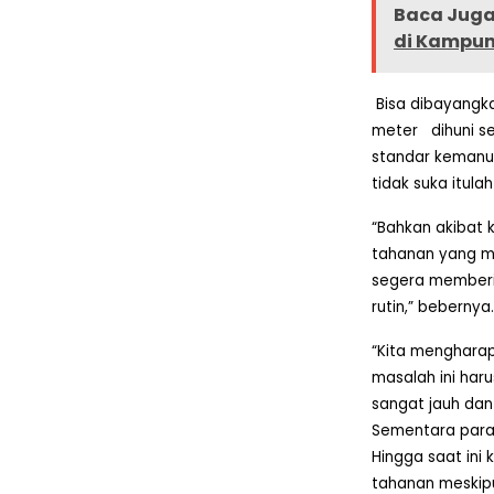
Baca Juga 
di Kampun
Bisa dibayang
meter
dihuni 
standar kemanus
tidak suka itula
“Bahkan akibat 
tahanan yang men
segera memberi
rutin,” bebernya.
“Kita mengharap
masalah ini haru
sangat jauh dan
Sementara para
Hingga saat ini
tahanan meskipu