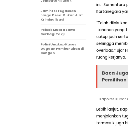
Jembatan Rusak
ini.
Sementara pa
Jamintel Tegaskan
Kartanegara yan
‘Jaga Desa’ Bukan Alat
Kriminalisasi
“Telah dilakukan
tahanan yang t
Polsek Muara Lawa
Berbagi Takjil
cukup jauh sert
sehingga membu
Polisi Ungkap Kasus
Dugaan Pembunuhan di
overload,” ujar
Bongan
ruang kerjanya.
Baca Juga 
Pemilihan 
Kapolres Kubar A
Lebih lanjut, K
menjalankan tu
termasuk juga h