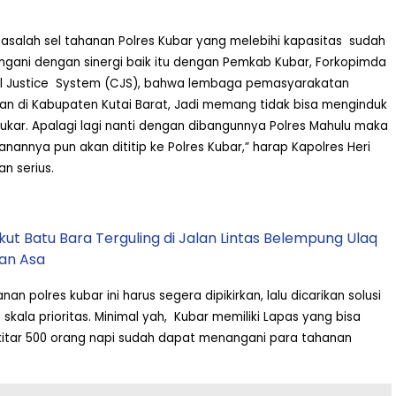
asalah sel tahanan Polres Kubar yang melebihi kapasitas
sudah
ngani dengan sinergi baik itu dengan Pemkab Kubar, Forkopimda
 Justice
System (CJS), bahwa lembaga pemasyarakatan
an di Kabupaten Kutai Barat, Jadi memang tidak bisa menginduk
 Kukar. Apalagi lagi nanti dengan dibangunnya Polres Mahulu maka
nannya pun akan dititip ke Polres Kubar,” harap Kapolres Heri
n serius.
ut Batu Bara Terguling di Jalan Lintas Belempung Ulaq
an Asa
nan polres kubar ini harus segera dipikirkan, lalu dicarikan solusi
kala prioritas. Minimal yah,
Kubar memiliki Lapas yang bisa
tar 500 orang napi sudah dapat menangani para tahanan