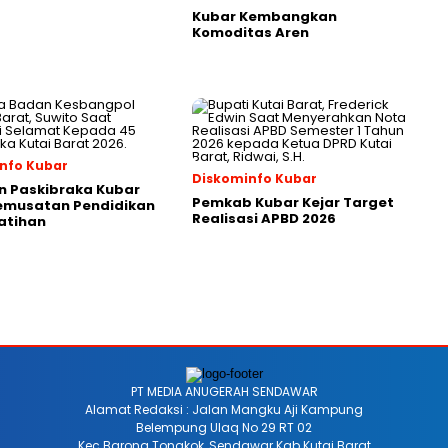
Kubar Kembangkan
Komoditas Aren
nfo Kubar
Diskominfo Kubar
n Paskibraka Kubar
Pemkab Kubar Kejar Target
Pemusatan Pendidikan
Realisasi APBD 2026
atihan
PT MEDIA ANUGERAH SENDAWAR
Alamat Redaksi : Jalan Mangku Aji Kampung
Belempung Ulaq No 29 RT 02
Kec Barong Tongkok, Sendawar Kab Kutai Barat