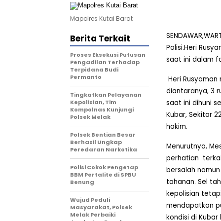
Mapolres Kutai Barat
SENDAWAR,WARTA 
Berita Terkait
Polisi.Heri Rusy
Proses Eksekusi Putusan
saat ini dalam 
Pengadilan Terhadap
Terpidana Budi
Permanto
Heri Rusyaman 
diantaranya, 3 
Tingkatkan Pelayanan
Kepolisian, Tim
saat ini dihuni s
Kompolnas Kunjungi
Kubar, Sekitar 2
Polsek Melak
hakim.
Polsek Bentian Besar
Berhasil Ungkap
Menurutnya, Mes
Peredaran Narkotika
perhatian
terka
Polisi Cokok Pengetap
bersalah namun
BBM Pertalite di SPBU
tahanan. Sel ta
Benung
kepolisian teta
Wujud Peduli
mendapatkan put
Masyarakat, Polsek
Melak Perbaiki
kondisi di Kuba