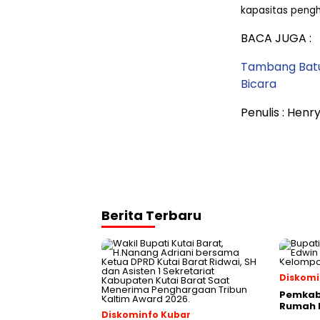
kapasitas pengh
BACA JUGA :
Tambang Batu
Bicara
Penulis : Hen
Berita Terbaru
Diskomi
Pemkab 
Rumah P
Diskominfo Kubar