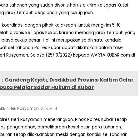
ra tahanan yang sudah divonis harus dikirim ke Lapas Kutai
g jarak tempuh perjalanan yang cukup jauh.
koordinasi dengan pihak kejaksaan
untuk mengirim 5-10
elah divonis ke Lapas Kukar, karena memang jarak tempuh yang
a biaya cukup besar. Hal ini merupakan salah satu kendala
at sel tahanan Polres Kubar dapat dikatakan dalam fase
 Heri Rusyaman, Selasa (25/10/2022) kepada WARTA KUBAR.com di
:
Gandeng Kejati, Disdikbud Provinsi Kaltim Gelar
Duta Pelajar Sadar Hukum di Kubar
KBP. Heri Rusyaman, S.I.K, M. H
apolres Heri Rusyaman menerangkan, Pihak Polres Kubar tetap
gas pengamanan, pemeliharaan kesehatan para tahanan,
iburan tetap dilaksanakan meski dengan kondisi sel tahanan