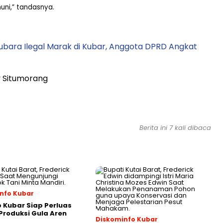
uni,” tandasnya.
bara Ilegal Marak di Kubar, Anggota DPRD Angkat
ry Situmorang
Berita ini 7 kali dibaca
nfo Kubar
Kubar Siap Perluas
roduksi Gula Aren
Diskominfo Kubar