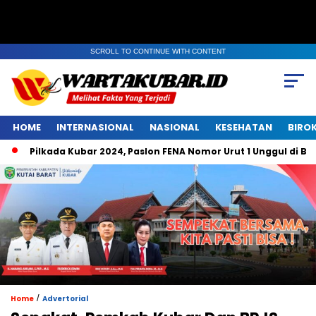
SCROLL TO CONTINUE WITH CONTENT
HOME
INTERNASIONAL
NASIONAL
KESEHATAN
BIRO
Pilkada Kubar 2024, Paslon FENA Nomor Urut 1 Unggul di Belem
/
Home
Advertorial