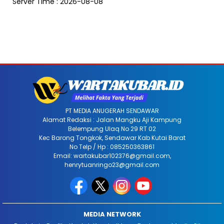
Server Time : 2026-08-08
PT MEDIA ANUGERAH SENDAWAR
Alamat Redaksi : Jalan Mangku Aji Kampung
Belempung Ulaq No 29 RT 02
Kec Barong Tongkok, Sendawar Kab Kutai Barat
No Telp / Hp : 085250363861
Email: wartakubar102376@gmail.com,
henrytuanringo23@gmail.com
MEDIA NETWORK