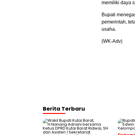
memiliki daya s
Bupati menega
pemerintah, te
usaha.
(WK-Adv)
Berita Terbaru
Diskomi