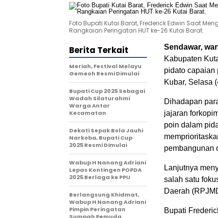
Foto Bupati Kutai Barat, Frederick Edwin Saat M
Rangkaian Peringatan HUT ke-26 Kutai Barat.
Sendawar, war
Berita Terkait
Kabupaten Kuta
Meriah, Festival Melayu
pidato capaia
Gemeoh Resmi Dimulai
Kubar, Selasa (
Bupati Cup 2025 Sebagai
Wadah Silaturahmi
Dihadapan par
Warga Antar
Kecamatan
jajaran forkop
poin dalam pid
Dekati Sepak Bola Jauhi
memprioritaska
Narkoba, Bupati Cup
2025 Resmi Dimulai
pembangunan da
Wabup H Nanang Adriani
Lanjutnya meny
Lepas Kontingen POPDA
2025 Berlaga ke PPU
salah satu fo
Daerah (RPJMD
Berlangsung Khidmat,
Wabup H Nanang Adriani
Pimpin Peringatan
Bupati Frederi
Sumpah Pemuda