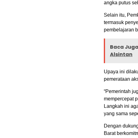
angka putus se
Selain itu, Pem
termasuk penyed
pembelajaran be
Baca Juga 
Alsintan
Upaya ini dila
pemerataan akse
“Pemerintah jug
mempercepat pen
Langkah ini aga
yang sama seper
Dengan dukunga
Barat berkomit