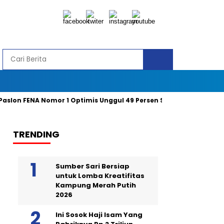
 FENA Nomor 1 Optimis Unggul 49 Persen Suara
Gelar Kampa
TRENDING
Sumber Sari Bersiap
untuk Lomba Kreatifitas
Kampung Merah Putih
2026
Ini Sosok Haji Isam Yang