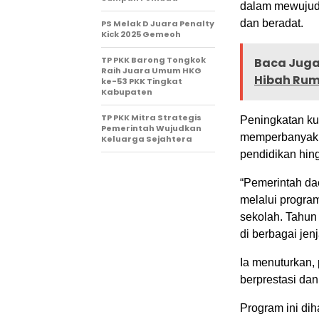
dalam mewujudk
dan beradat.
PS Melak D Juara Penalty
Kick 2025 Gemeoh
TP PKK Barong Tongkok
Baca Juga 
Raih Juara Umum HKG
Hibah Rum
ke-53 PKK Tingkat
Kabupaten
TP PKK Mitra Strategis
Peningkatan ku
Pemerintah Wujudkan
memperbanyak f
Keluarga Sejahtera
pendidikan hi
“Pemerintah da
melalui progra
sekolah. Tahun
di berbagai jen
Ia menuturkan,
berprestasi da
Program ini di