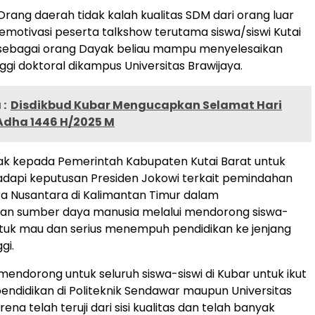
 Orang daerah tidak kalah kualitas SDM dari orang luar
emotivasi peserta talkshow terutama siswa/siswi Kutai
sebagai orang Dayak beliau mampu menyelesaikan
ggi doktoral dikampus Universitas Brawijaya.
:
Disdikbud Kubar Mengucapkan Selamat Hari
Adha 1446 H/2025 M
ak kepada Pemerintah Kabupaten Kutai Barat untuk
dapi keputusan Presiden Jokowi terkait pemindahan
a Nusantara di Kalimantan Timur dalam
n sumber daya manusia melalui mendorong siswa-
ntuk mau dan serius menempuh pendidikan ke jenjang
gi.
mendorong untuk seluruh siswa-siswi di Kubar untuk ikut
endidikan di Politeknik Sendawar maupun Universitas
ena telah teruji dari sisi kualitas dan telah banyak