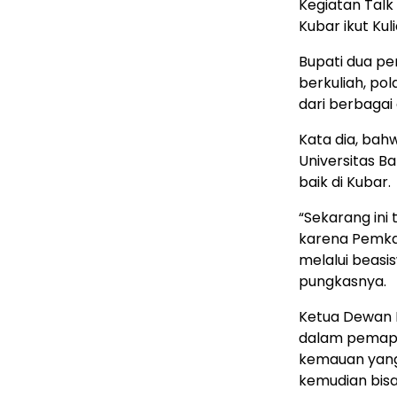
Kegiatan Talk
Kubar ikut Kul
Bupati dua pe
berkuliah, pol
dari berbagai 
Kata dia, bah
Universitas B
baik di Kubar.
“Sekarang ini 
karena Pemka
melalui beasi
pungkasnya.
Ketua Dewan P
dalam pemapa
kemauan yang 
kemudian bisa