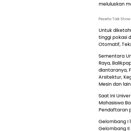
meluluskan ma
Peserta Talk Show 
Untuk diketah
tinggi pokasi 
Otomatif, Tekni
Sementara Uni
Raya, Balikpa
diantaranya, F
Arsitektur, Ke
Mesin dan lain
Saat ini Univ
Mahasiswa Bar
Pendaftaran p
Gelombang I 1
Gelombang II 1