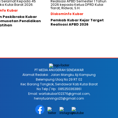
nfo Kubar
Diskominfo Kubar
n Paskibraka Kubar
Pemkab Kubar Kejar Target
Pemusatan Pendidikan
Realisasi APBD 2026
atihan
PT MEDIA ANUGERAH SENDAWAR
Alamat Redaksi : Jalan Mangku Aji Kampung
Belempung Ulaq No 29 RT 02
Kec Barong Tongkok, Sendawar Kab Kutai Barat
No Telp / Hp : 085250363861
Email: wartakubar102376@gmail.com,
henrytuanringo23@gmail.com