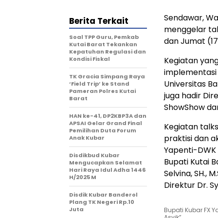
Sendawar, Wa
Berita Terkait
menggelar tal
Soal TPP Guru, Pemkab
dan Jumat (17
Kutai Barat Tekankan
Kepatuhan Regulasi dan
Kondisi Fiskal
Kegiatan yang
implementasi 
TK Gracia Simpang Raya
Universitas B
‘Field Trip’ ke Stand
Pameran Polres Kutai
juga hadir Dir
Barat
ShowShow dan 
HAN ke-41, DP2KBP3A dan
APSAI Gelar Grand Final
Kegiatan talk
Pemilihan Duta Forum
praktisi dan 
Anak Kubar
Yapenti-DWK Ka
Disdikbud Kubar
Bupati Kutai B
Mengucapkan Selamat
Hari Raya Idul Adha 1446
Selvina, SH., 
H/2025 M
Direktur Dr. Sy
Disdik Kubar Banderol
Plang TK Negeri Rp.10
Juta
Bupati Kubar FX Y
Asyik”