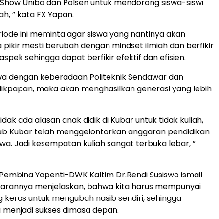
 Show Uniba dan Polsen untuk mendorong siswa-siswi
iah, ” kata FX Yapan.
riode ini meminta agar siswa yang nantinya akan
a pikir mesti berubah dengan mindset ilmiah dan berfikir
aspek sehingga dapat berfikir efektif dan efisien.
wa dengan keberadaan Politeknik Sendawar dan
alikpapan, maka akan menghasilkan generasi yang lebih
tidak ada alasan anak didik di Kubar untuk tidak kuliah,
b Kubar telah menggelontorkan anggaran pendidikan
swa. Jadi kesempatan kuliah sangat terbuka lebar, ”
embina Yapenti-DWK Kaltim Dr.Rendi Susiswo ismail
rannya menjelaskan, bahwa kita harus mempunyai
keras untuk mengubah nasib sendiri, sehingga
 menjadi sukses dimasa depan.