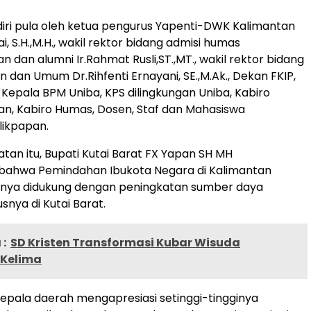
adiri pula oleh ketua pengurus Yapenti-DWK Kalimantan
ai, S.H.,M.H., wakil rektor bidang admisi humas
 dan alumni Ir.Rahmat Rusli,ST.,MT., wakil rektor bidang
 dan Umum Dr.Rihfenti Ernayani, SE.,M.Ak., Dekan FKIP,
 Kepala BPM Uniba, KPS dilingkungan Uniba, Kabiro
n, Kabiro Humas, Dosen, Staf dan Mahasiswa
likpapan.
an itu, Bupati Kutai Barat FX Yapan SH MH
bahwa Pemindahan Ibukota Negara di Kalimantan
inya didukung dengan peningkatan sumber daya
snya di Kutai Barat.
:
SD Kristen Transformasi Kubar Wisuda
Kelima
kepala daerah mengapresiasi setinggi-tingginya