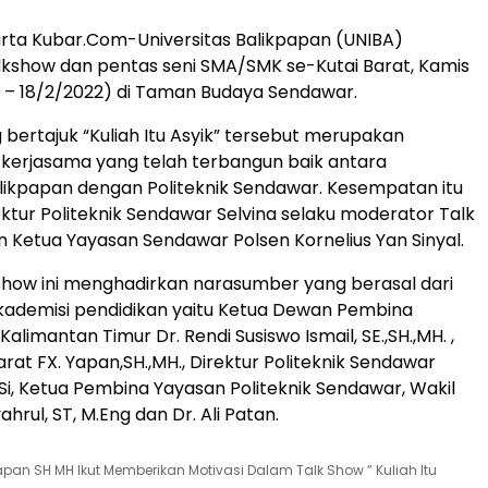
rta Kubar.Com-Universitas Balikpapan (UNIBA)
kshow dan pentas seni SMA/SMK se-Kutai Barat, Kamis
 – 18/2/2022) di Taman Budaya Sendawar.
 bertajuk “Kuliah Itu Asyik” tersebut merupakan
kerjasama yang telah terbangun baik antara
alikpapan dengan Politeknik Sendawar. Kesempatan itu
ektur Politeknik Sendawar Selvina selaku moderator Talk
Ketua Yayasan Sendawar Polsen Kornelius Yan Sinyal.
show ini menghadirkan narasumber yang berasal dari
akademisi pendidikan yaitu Ketua Dewan Pembina
limantan Timur Dr. Rendi Susiswo Ismail, SE.,SH.,MH. ,
arat FX. Yapan,SH.,MH., Direktur Politeknik Sendawar
M.Si, Ketua Pembina Yayasan Politeknik Sendawar, Wakil
ahrul, ST, M.Eng dan Dr. Ali Patan.
apan SH MH Ikut Memberikan Motivasi Dalam Talk Show ” Kuliah Itu