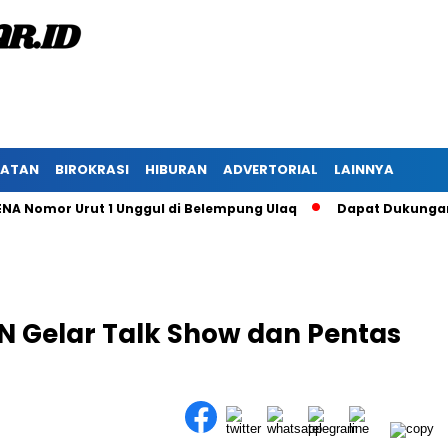
HATAN
BIROKRASI
HIBURAN
ADVERTORIAL
LAINNYA
mor Urut 1 Unggul di Belempung Ulaq
Dapat Dukungan Masya
 Gelar Talk Show dan Pentas