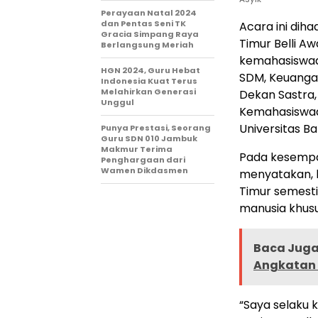
Perayaan Natal 2024
dan Pentas Seni TK
Acara ini dih
Gracia Simpang Raya
Timur Belli Aw
Berlangsung Meriah
kemahasiswaan
HGN 2024, Guru Hebat
SDM, Keuangan
Indonesia Kuat Terus
Melahirkan Generasi
Dekan Sastra,
Unggul
Kemahasiswaa
Universitas Ba
Punya Prestasi, Seorang
Guru SDN 010 Jambuk
Makmur Terima
Pada kesempat
Penghargaan dari
Wamen Dikdasmen
menyatakan, 
Timur semest
manusia khusu
Baca Juga 
Angkatan 
“Saya selaku 