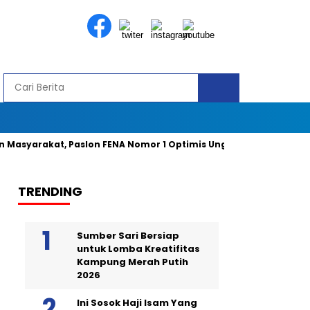
rakat, Paslon FENA Nomor 1 Optimis Unggul 49 Persen Suara
TRENDING
Sumber Sari Bersiap
untuk Lomba Kreatifitas
Kampung Merah Putih
2026
Ini Sosok Haji Isam Yang