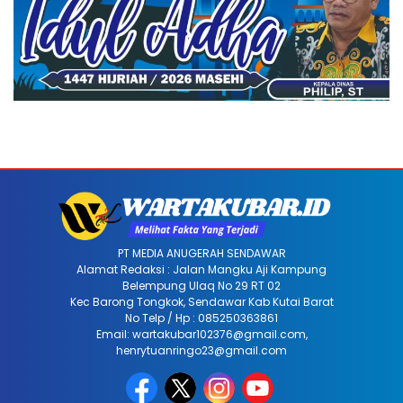
PT MEDIA ANUGERAH SENDAWAR
Alamat Redaksi : Jalan Mangku Aji Kampung
Belempung Ulaq No 29 RT 02
Kec Barong Tongkok, Sendawar Kab Kutai Barat
No Telp / Hp : 085250363861
Email: wartakubar102376@gmail.com,
henrytuanringo23@gmail.com