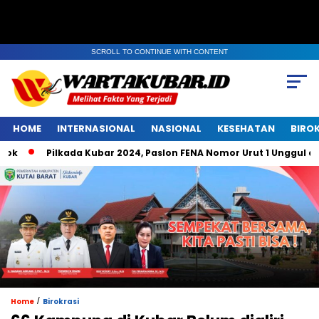
SCROLL TO CONTINUE WITH CONTENT
HOME
INTERNASIONAL
NASIONAL
KESEHATAN
BIRO
Pilkada Kubar 2024, Paslon FENA Nomor Urut 1 Unggul di Bele
/
Home
Birokrasi