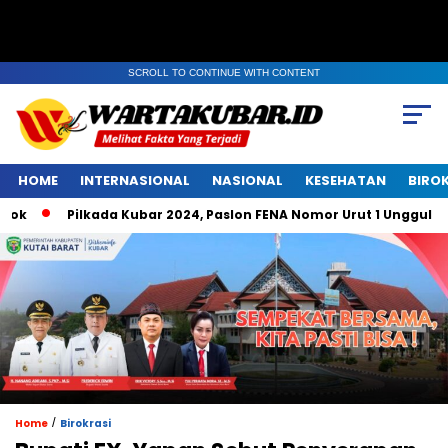
SCROLL TO CONTINUE WITH CONTENT
HOME
INTERNASIONAL
NASIONAL
KESEHATAN
BIRO
Pilkada Kubar 2024, Paslon FENA Nomor Urut 1 Unggul di Bel
/
Home
Birokrasi