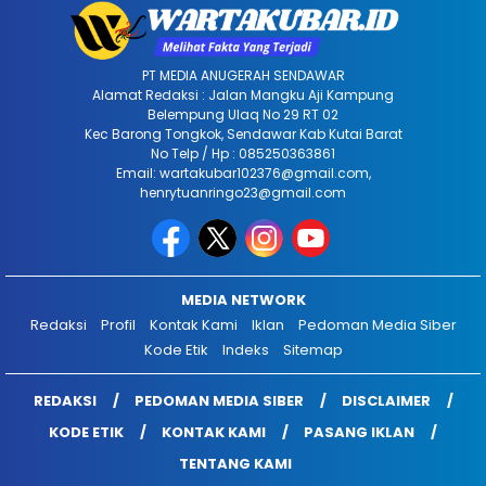
PT MEDIA ANUGERAH SENDAWAR
Alamat Redaksi : Jalan Mangku Aji Kampung
Belempung Ulaq No 29 RT 02
Kec Barong Tongkok, Sendawar Kab Kutai Barat
No Telp / Hp : 085250363861
Email: wartakubar102376@gmail.com,
henrytuanringo23@gmail.com
MEDIA NETWORK
Redaksi
Profil
Kontak Kami
Iklan
Pedoman Media Siber
Kode Etik
Indeks
Sitemap
REDAKSI
PEDOMAN MEDIA SIBER
DISCLAIMER
KODE ETIK
KONTAK KAMI
PASANG IKLAN
TENTANG KAMI