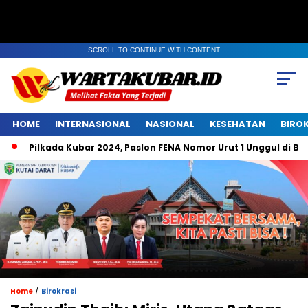
SCROLL TO CONTINUE WITH CONTENT
HOME
INTERNASIONAL
NASIONAL
KESEHATAN
BIRO
lkada Kubar 2024, Paslon FENA Nomor Urut 1 Unggul di Belempung
/
Home
Birokrasi