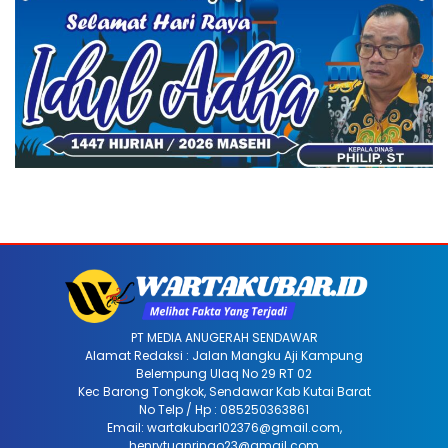
PT MEDIA ANUGERAH SENDAWAR
Alamat Redaksi : Jalan Mangku Aji Kampung
Belempung Ulaq No 29 RT 02
Kec Barong Tongkok, Sendawar Kab Kutai Barat
No Telp / Hp : 085250363861
Email: wartakubar102376@gmail.com,
henrytuanringo23@gmail.com