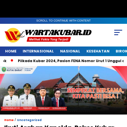
SCROLL TO CONTINUE WITH CONTENT
HOME
INTERNASIONAL
NASIONAL
KESEHATAN
BIRO
Pilkada Kubar 2024, Paslon FENA Nomor Urut 1 Unggul di Bel
/
Home
Uncategorized