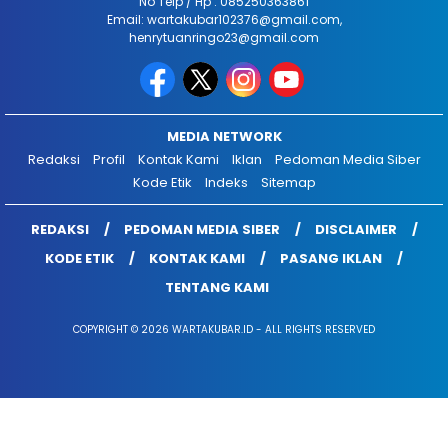
No Telp / Hp : 085250363861
Email: wartakubar102376@gmail.com,
henrytuanringo23@gmail.com
MEDIA NETWORK
Redaksi
Profil
Kontak Kami
Iklan
Pedoman Media Siber
Kode Etik
Indeks
Sitemap
REDAKSI
PEDOMAN MEDIA SIBER
DISCLAIMER
KODE ETIK
KONTAK KAMI
PASANG IKLAN
TENTANG KAMI
COPYRIGHT © 2026 WARTAKUBAR.ID - ALL RIGHTS RESERVED