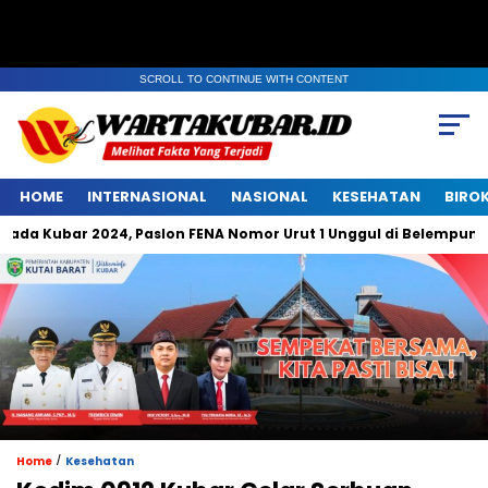
SCROLL TO CONTINUE WITH CONTENT
HOME
INTERNASIONAL
NASIONAL
KESEHATAN
BIRO
ubar 2024, Paslon FENA Nomor Urut 1 Unggul di Belempung Ulaq
/
Home
Kesehatan