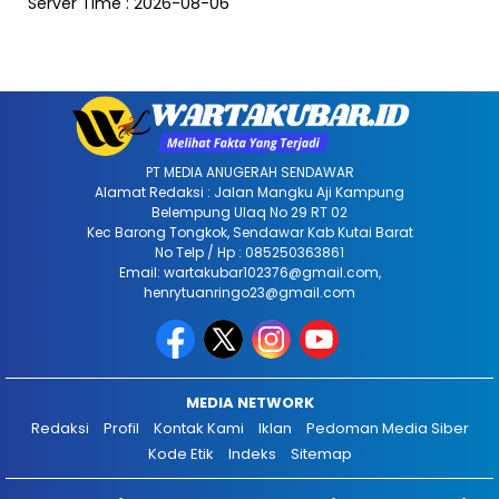
Server Time : 2026-08-06
PT MEDIA ANUGERAH SENDAWAR
Alamat Redaksi : Jalan Mangku Aji Kampung
Belempung Ulaq No 29 RT 02
Kec Barong Tongkok, Sendawar Kab Kutai Barat
No Telp / Hp : 085250363861
Email: wartakubar102376@gmail.com,
henrytuanringo23@gmail.com
MEDIA NETWORK
Redaksi
Profil
Kontak Kami
Iklan
Pedoman Media Siber
Kode Etik
Indeks
Sitemap