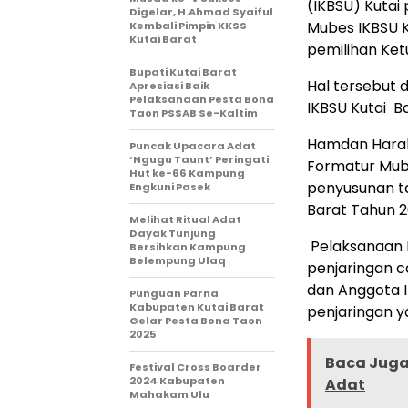
(IKBSU) Kutai
Digelar, H.Ahmad Syaiful
Mubes IKBSU K
Kembali Pimpin KKSS
Kutai Barat
pemilihan Ket
Bupati Kutai Barat
Hal tersebut 
Apresiasi Baik
Pelaksanaan Pesta Bona
IKBSU Kutai B
Taon PSSAB Se-Kaltim
Hamdan Harah
Puncak Upacara Adat
‘Ngugu Taunt’ Peringati
Formatur Mub
Hut ke-66 Kampung
penyusunan t
Engkuni Pasek
Barat Tahun 2
Melihat Ritual Adat
Dayak Tunjung
Pelaksanaan 
Bersihkan Kampung
Belempung Ulaq
penjaringan c
dan Anggota I
Punguan Parna
Kabupaten Kutai Barat
penjaringan 
Gelar Pesta Bona Taon
2025
Baca Juga 
Festival Cross Boarder
2024 Kabupaten
Adat
Mahakam Ulu