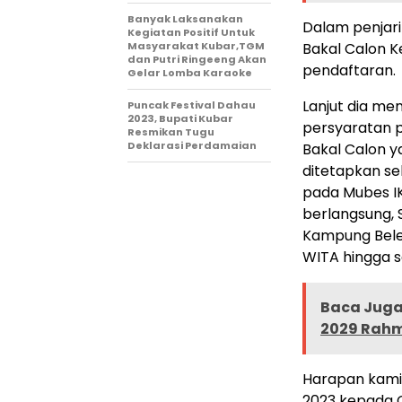
Banyak Laksanakan
Dalam penjari
Kegiatan Positif Untuk
Masyarakat Kubar,TGM
Bakal Calon K
dan Putri Ringeeng Akan
pendaftaran.
Gelar Lomba Karaoke
Lanjut dia me
Puncak Festival Dahau
2023, Bupati Kubar
persyaratan p
Resmikan Tugu
Deklarasi Perdamaian
Bakal Calon y
ditetapkan se
pada Mubes IK
berlangsung, 
Kampung Bele
WITA hingga se
Baca Juga 
2029 Rahm
Harapan kami 
2023 kepada C