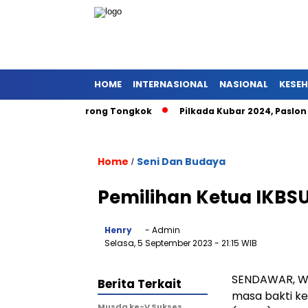
HOME
INTERNASIONAL
NASIONAL
KESE
maat Pniel Barong Tongkok
Pilkada Kubar 2024, Paslon FEN
Home
Seni Dan Budaya
/
Pemilihan Ketua IKBSU
Henry
- Admin
Selasa, 5 September 2023
- 21:15 WIB
SENDAWAR, W
Berita Terkait
masa bakti k
Musda ke-V Sukses