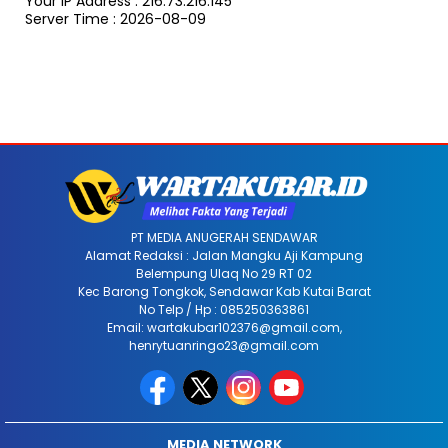
Your IP Address : 216.73.216.145
Server Time : 2026-08-09
PT MEDIA ANUGERAH SENDAWAR
Alamat Redaksi : Jalan Mangku Aji Kampung
Belempung Ulaq No 29 RT 02
Kec Barong Tongkok, Sendawar Kab Kutai Barat
No Telp / Hp : 085250363861
Email: wartakubar102376@gmail.com,
henrytuanringo23@gmail.com
MEDIA NETWORK