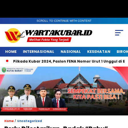
SCROLL TO CONTINUE WITH CONTENT
HOME
INTERNASIONAL
NASIONAL
KESEHATAN
BIRO
Pilkada Kubar 2024, Paslon FENA Nomor Urut 1 Unggul di Belemp
/
Home
Uncategorized