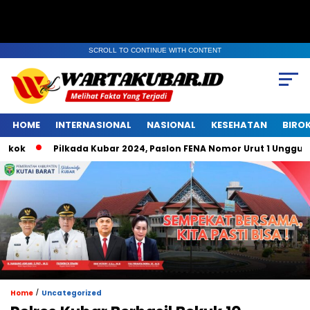
SCROLL TO CONTINUE WITH CONTENT
HOME
INTERNASIONAL
NASIONAL
KESEHATAN
BIRO
k
Pilkada Kubar 2024, Paslon FENA Nomor Urut 1 Unggul di B
/
Home
Uncategorized