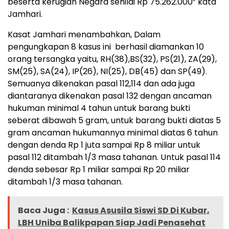
beserta kerugian Negara senilai Rp 75.262.000” kata
Jamhari.
Kasat Jamhari menambahkan, Dalam
pengungkapan 8 kasus ini berhasil diamankan 10
orang tersangka yaitu, RH(38),BS(32), PS(21), ZA(29),
SM(25), SA(24), IP(26), NI(25), DB(45) dan SP(49).
Semuanya dikenakan pasal 112,114 dan ada juga
diantaranya dikenakan pasal 132 dengan ancaman
hukuman minimal 4 tahun untuk barang bukti
seberat dibawah 5 gram, untuk barang bukti diatas 5
gram ancaman hukumannya minimal diatas 6 tahun
dengan denda Rp 1 juta sampai Rp 8 miliar untuk
pasal 112 ditambah 1/3 masa tahanan. Untuk pasal 114
denda sebesar Rp 1 miliar sampai Rp 20 miliar
ditambah 1/3 masa tahanan.
Baca Juga :
Kasus Asusila Siswi SD Di Kubar,
LBH Uniba Balikpapan Siap Jadi Penasehat