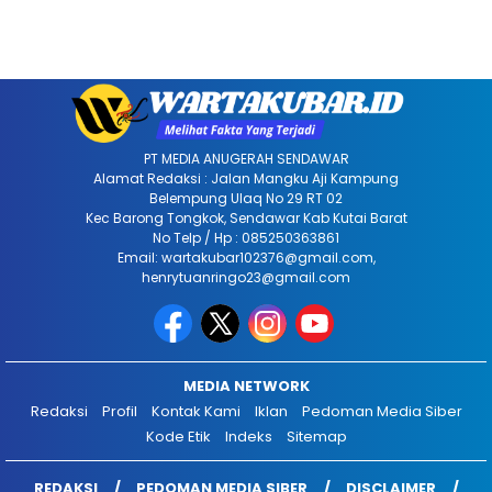
PT MEDIA ANUGERAH SENDAWAR
Alamat Redaksi : Jalan Mangku Aji Kampung
Belempung Ulaq No 29 RT 02
Kec Barong Tongkok, Sendawar Kab Kutai Barat
No Telp / Hp : 085250363861
Email: wartakubar102376@gmail.com,
henrytuanringo23@gmail.com
MEDIA NETWORK
Redaksi
Profil
Kontak Kami
Iklan
Pedoman Media Siber
Kode Etik
Indeks
Sitemap
REDAKSI
PEDOMAN MEDIA SIBER
DISCLAIMER