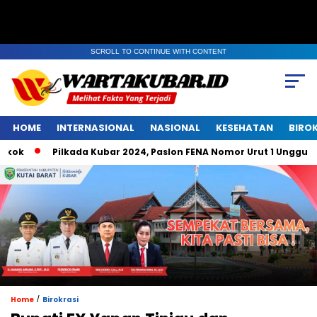
SCROLL TO CONTINUE WITH CONTENT
HOME
INTERNASIONAL
NASIONAL
KESEHATAN
BIRO
Pilkada Kubar 2024, Paslon FENA Nomor Urut 1 Unggul di Be
/
Home
Birokrasi