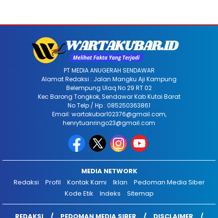
PT MEDIA ANUGERAH SENDAWAR
Alamat Redaksi : Jalan Mangku Aji Kampung
Belempung Ulaq No 29 RT 02
Kec Barong Tongkok, Sendawar Kab Kutai Barat
No Telp / Hp : 085250363861
Email: wartakubar102376@gmail.com,
henrytuanringo23@gmail.com
MEDIA NETWORK
Redaksi
Profil
Kontak Kami
Iklan
Pedoman Media Siber
Kode Etik
Indeks
Sitemap
REDAKSI
PEDOMAN MEDIA SIBER
DISCLAIMER