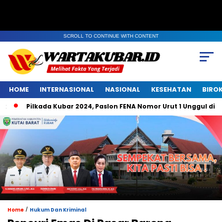
SCROLL TO CONTINUE WITH CONTENT
HOME
INTERNASIONAL
NASIONAL
KESEHATAN
BIRO
Pilkada Kubar 2024, Paslon FENA Nomor Urut 1 Unggul di Belempu
/
Home
Hukum Dan Kriminal