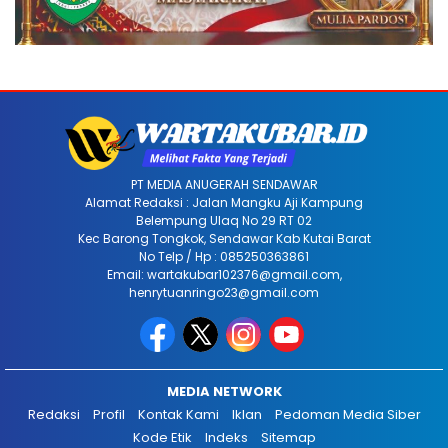
PT MEDIA ANUGERAH SENDAWAR
Alamat Redaksi : Jalan Mangku Aji Kampung
Belempung Ulaq No 29 RT 02
Kec Barong Tongkok, Sendawar Kab Kutai Barat
No Telp / Hp : 085250363861
Email: wartakubar102376@gmail.com,
henrytuanringo23@gmail.com
MEDIA NETWORK
Redaksi
Profil
Kontak Kami
Iklan
Pedoman Media Siber
Kode Etik
Indeks
Sitemap